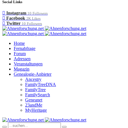
Social Links
Instagram
10
Followers
Facebook
2K
Likes
Twitter
10
Followers
Home
Fernabfrage
Forum
Adressen
Veranstaltungen
Magazin
Genealogie-Anbieter
Ancestry
FamilyTreeDNA
FamilyTree
FamilySearch
Geneanet
23andMe
MyHeritage