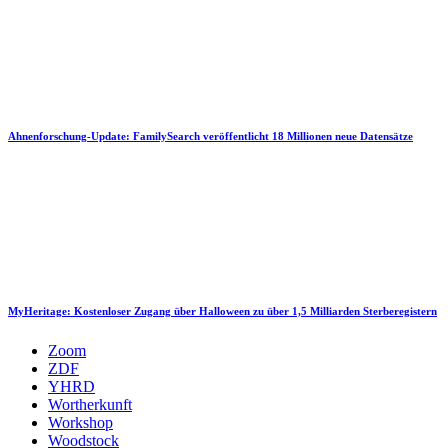
Ahnenforschung-Update: FamilySearch veröffentlicht 18 Millionen neue Datensätze
MyHeritage: Kostenloser Zugang über Halloween zu über 1,5 Milliarden Sterberegistern
Zoom
ZDF
YHRD
Wortherkunft
Workshop
Woodstock