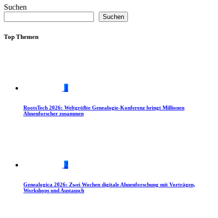
Suchen
Suchen
Top Themen
1
RootsTech 2026: Weltgrößte Genealogie-Konferenz bringt Millionen
Ahnenforscher zusammen
2
Genealogica 2026: Zwei Wochen digitale Ahnenforschung mit Vorträgen,
Workshops und Austausch