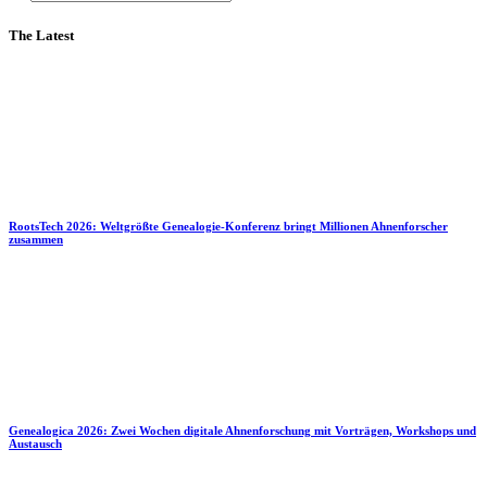
The Latest
RootsTech 2026: Weltgrößte Genealogie-Konferenz bringt Millionen Ahnenforscher
zusammen
Genealogica 2026: Zwei Wochen digitale Ahnenforschung mit Vorträgen, Workshops und
Austausch