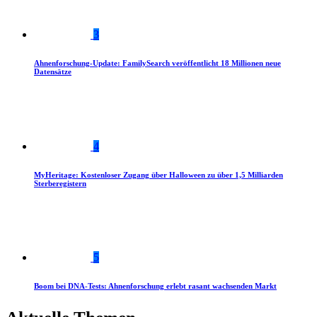
3
Ahnenforschung-Update: FamilySearch veröffentlicht 18 Millionen neue
Datensätze
4
MyHeritage: Kostenloser Zugang über Halloween zu über 1,5 Milliarden
Sterberegistern
5
Boom bei DNA-Tests: Ahnenforschung erlebt rasant wachsenden Markt