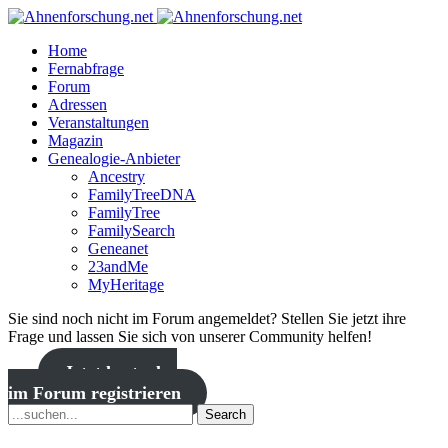
Home
Fernabfrage
Forum
Adressen
Veranstaltungen
Magazin
Genealogie-Anbieter
Ancestry
FamilyTreeDNA
FamilyTree
FamilySearch
Geneanet
23andMe
MyHeritage
Sie sind noch nicht im Forum angemeldet? Stellen Sie jetzt ihre
Frage und lassen Sie sich von unserer Community helfen!
Jetzt kostenlos
im Forum registrieren
Search