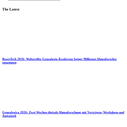
The Latest
RootsTech 2026: Weltgrößte Genealogie-Konferenz bringt Millionen Ahnenforscher
zusammen
Genealogica 2026: Zwei Wochen digitale Ahnenforschung mit Vorträgen, Workshops und
Austausch