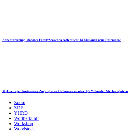
Ahnenforschung-Update: FamilySearch veröffentlicht 18 Millionen neue Datensätze
MyHeritage: Kostenloser Zugang über Halloween zu über 1,5 Milliarden Sterberegistern
Zoom
ZDF
YHRD
Wortherkunft
Workshop
Woodstock