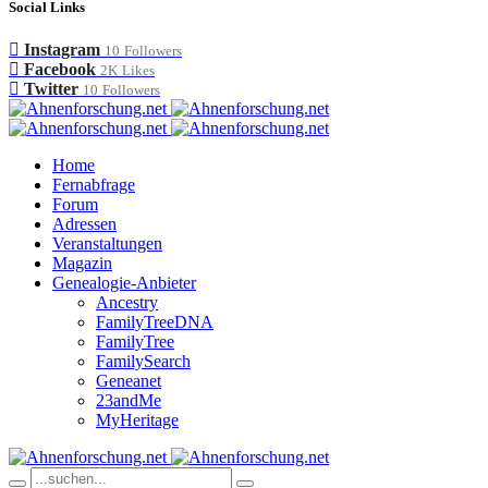
Social Links
Instagram
10
Followers
Facebook
2K
Likes
Twitter
10
Followers
Home
Fernabfrage
Forum
Adressen
Veranstaltungen
Magazin
Genealogie-Anbieter
Ancestry
FamilyTreeDNA
FamilyTree
FamilySearch
Geneanet
23andMe
MyHeritage