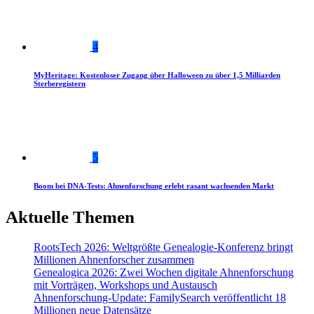
4
MyHeritage: Kostenloser Zugang über Halloween zu über 1,5 Milliarden
Sterberegistern
5
Boom bei DNA-Tests: Ahnenforschung erlebt rasant wachsenden Markt
Aktuelle Themen
RootsTech 2026: Weltgrößte Genealogie-Konferenz bringt
Millionen Ahnenforscher zusammen
Genealogica 2026: Zwei Wochen digitale Ahnenforschung
mit Vorträgen, Workshops und Austausch
Ahnenforschung-Update: FamilySearch veröffentlicht 18
Millionen neue Datensätze