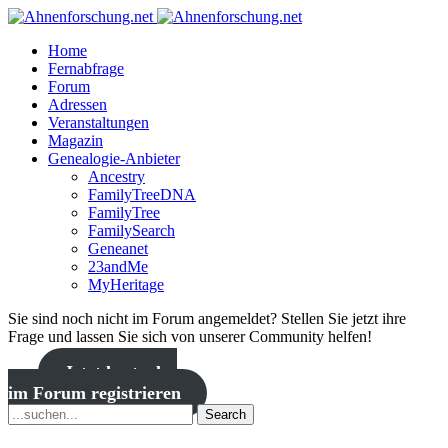
Home
Fernabfrage
Forum
Adressen
Veranstaltungen
Magazin
Genealogie-Anbieter
Ancestry
FamilyTreeDNA
FamilyTree
FamilySearch
Geneanet
23andMe
MyHeritage
Sie sind noch nicht im Forum angemeldet? Stellen Sie jetzt ihre
Frage und lassen Sie sich von unserer Community helfen!
Jetzt kostenlos
im Forum registrieren
Search