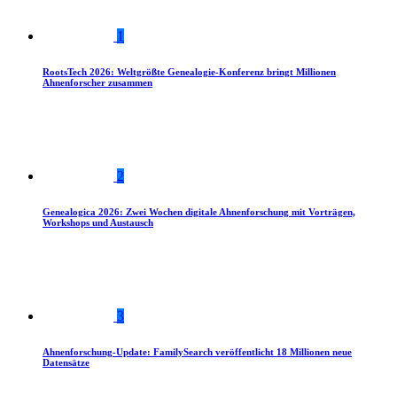
1
RootsTech 2026: Weltgrößte Genealogie-Konferenz bringt Millionen
Ahnenforscher zusammen
2
Genealogica 2026: Zwei Wochen digitale Ahnenforschung mit Vorträgen,
Workshops und Austausch
3
Ahnenforschung-Update: FamilySearch veröffentlicht 18 Millionen neue
Datensätze