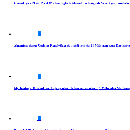
Genealogica 2026: Zwei Wochen digitale Ahnenforschung mit Vorträgen, Worksho
3
Ahnenforschung-Update: FamilySearch veröffentlicht 18 Millionen neue Datensätz
4
MyHeritage: Kostenloser Zugang über Halloween zu über 1,5 Milliarden Sterbereg
5