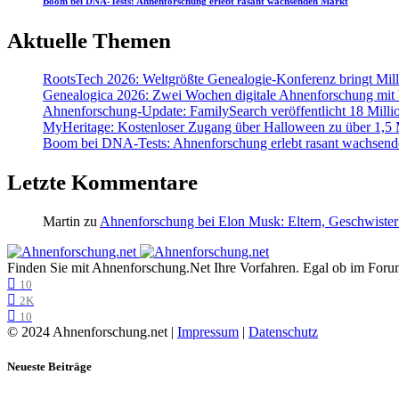
Boom bei DNA-Tests: Ahnenforschung erlebt rasant wachsenden Markt
Aktuelle Themen
RootsTech 2026: Weltgrößte Genealogie-Konferenz bringt Mi
Genealogica 2026: Zwei Wochen digitale Ahnenforschung mit
Ahnenforschung-Update: FamilySearch veröffentlicht 18 Milli
MyHeritage: Kostenloser Zugang über Halloween zu über 1,5 Mi
Boom bei DNA-Tests: Ahnenforschung erlebt rasant wachsend
Letzte Kommentare
Martin
zu
Ahnenforschung bei Elon Musk: Eltern, Geschwister
Finden Sie mit Ahnenforschung.Net Ihre Vorfahren. Egal ob im Forum,
10
2K
10
© 2024 Ahnenforschung.net |
Impressum
|
Datenschutz
Neueste Beiträge