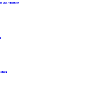
ps und Austausch
e
istern