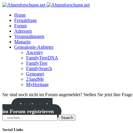
Home
Fernabfrage
Forum
Adressen
Veranstaltungen
Magazin
Genealogie-Anbieter
Ancestry
FamilyTreeDNA
FamilyTree
FamilySearch
Geneanet
23andMe
MyHeritage
Sie sind noch nicht im Forum angemeldet? Stellen Sie jetzt ihre Frag
Jetzt kostenlos
im Forum registrieren
Search
Social Links