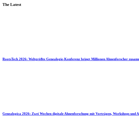
The Latest
RootsTech 2026: Weltgrößte Genealogie-Konferenz bringt Millionen Ahnenforscher zusa
Genealogica 2026: Zwei Wochen digitale Ahnenforschung mit Vorträgen, Workshops und A