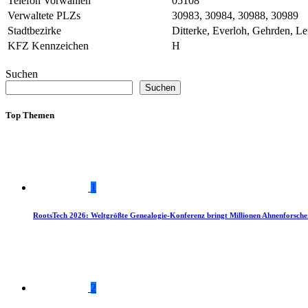
Telefon Vorwahlen
05108
Verwaltete PLZs
30983, 30984, 30988, 30989
Stadtbezirke
Ditterke, Everloh, Gehrden, L
KFZ Kennzeichen
H
Suchen
Suchen
Top Themen
1
RootsTech 2026: Weltgrößte Genealogie-Konferenz bringt Millionen Ahnenforsch
2