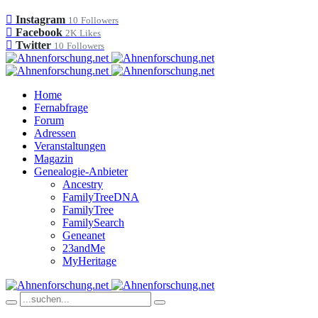
Instagram
10
Followers
Facebook
2K
Likes
Twitter
10
Followers
Home
Fernabfrage
Forum
Adressen
Veranstaltungen
Magazin
Genealogie-Anbieter
Ancestry
FamilyTreeDNA
FamilyTree
FamilySearch
Geneanet
23andMe
MyHeritage