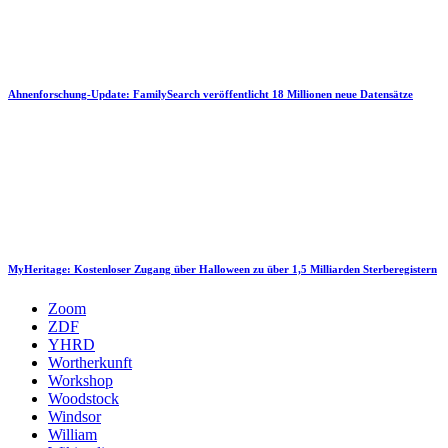
Ahnenforschung-Update: FamilySearch veröffentlicht 18 Millionen neue Datensätze
MyHeritage: Kostenloser Zugang über Halloween zu über 1,5 Milliarden Sterberegistern
Zoom
ZDF
YHRD
Wortherkunft
Workshop
Woodstock
Windsor
William