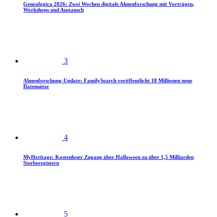
Genealogica 2026: Zwei Wochen digitale Ahnenforschung mit Vorträgen,
Workshops und Austausch
3
Ahnenforschung-Update: FamilySearch veröffentlicht 18 Millionen neue
Datensätze
4
MyHeritage: Kostenloser Zugang über Halloween zu über 1,5 Milliarden
Sterberegistern
5