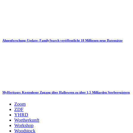
Ahnenforschung-Update: FamilySearch veröffentlicht 18 Millionen neue Datensätze
MyHeritage: Kostenloser Zugang über Halloween zu über 1,5 Milliarden Sterberegistern
Zoom
ZDF
YHRD
Wortherkunft
Workshop
Woodstock