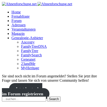
Home
Fernabfrage
Forum
Adressen
Veranstaltungen
Magazin
Genealogie-Anbieter
Ancestry
FamilyTreeDNA
FamilyTree
FamilySearch
Geneanet
23andMe
MyHeritage
Sie sind noch nicht im Forum angemeldet? Stellen Sie jetzt ihre
Frage und lassen Sie sich von unserer Community helfen!
Jetzt kostenlos
im Forum registrieren
Search