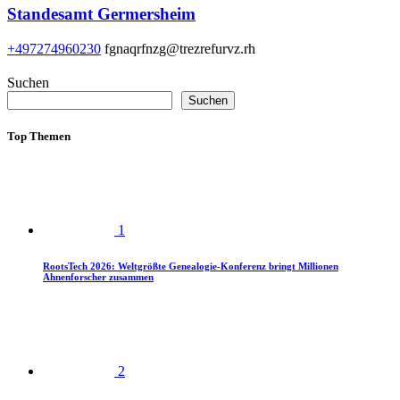
Standesamt Germersheim
+497274960230
fgnaqrfnzg@trezrefurvz.rh
Suchen
Suchen
Top Themen
1
RootsTech 2026: Weltgrößte Genealogie-Konferenz bringt Millionen
Ahnenforscher zusammen
2