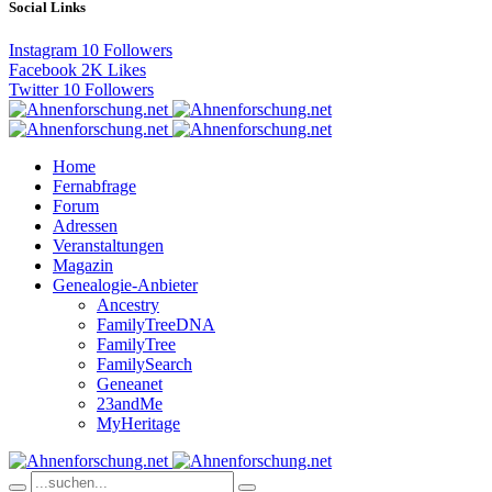
Social Links
Instagram
10
Followers
Facebook
2K
Likes
Twitter
10
Followers
Home
Fernabfrage
Forum
Adressen
Veranstaltungen
Magazin
Genealogie-Anbieter
Ancestry
FamilyTreeDNA
FamilyTree
FamilySearch
Geneanet
23andMe
MyHeritage