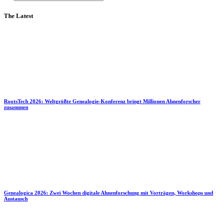
The Latest
RootsTech 2026: Weltgrößte Genealogie-Konferenz bringt Millionen Ahnenforscher
zusammen
Genealogica 2026: Zwei Wochen digitale Ahnenforschung mit Vorträgen, Workshops und
Austausch