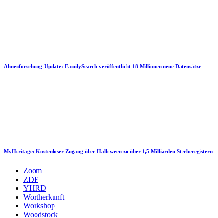
Ahnenforschung-Update: FamilySearch veröffentlicht 18 Millionen neue Datensätze
MyHeritage: Kostenloser Zugang über Halloween zu über 1,5 Milliarden Sterberegistern
Zoom
ZDF
YHRD
Wortherkunft
Workshop
Woodstock