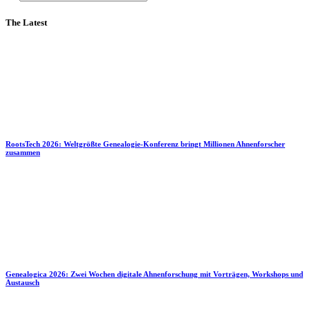
The Latest
RootsTech 2026: Weltgrößte Genealogie-Konferenz bringt Millionen Ahnenforscher
zusammen
Genealogica 2026: Zwei Wochen digitale Ahnenforschung mit Vorträgen, Workshops und
Austausch