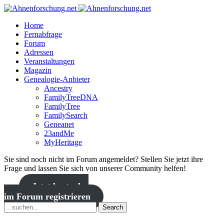
Home
Fernabfrage
Forum
Adressen
Veranstaltungen
Magazin
Genealogie-Anbieter
Ancestry
FamilyTreeDNA
FamilyTree
FamilySearch
Geneanet
23andMe
MyHeritage
Sie sind noch nicht im Forum angemeldet? Stellen Sie jetzt ihre
Frage und lassen Sie sich von unserer Community helfen!
Jetzt kostenlos
im Forum registrieren
Search