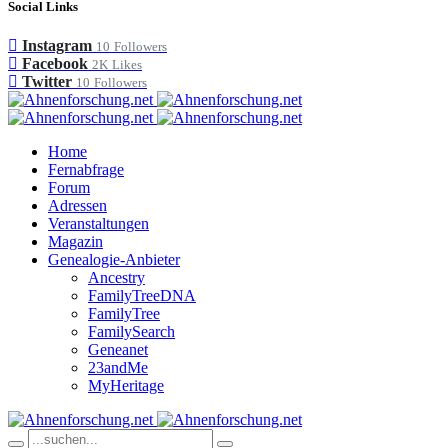
Social Links
Instagram
10
Followers
Facebook
2K
Likes
Twitter
10
Followers
Home
Fernabfrage
Forum
Adressen
Veranstaltungen
Magazin
Genealogie-Anbieter
Ancestry
FamilyTreeDNA
FamilyTree
FamilySearch
Geneanet
23andMe
MyHeritage