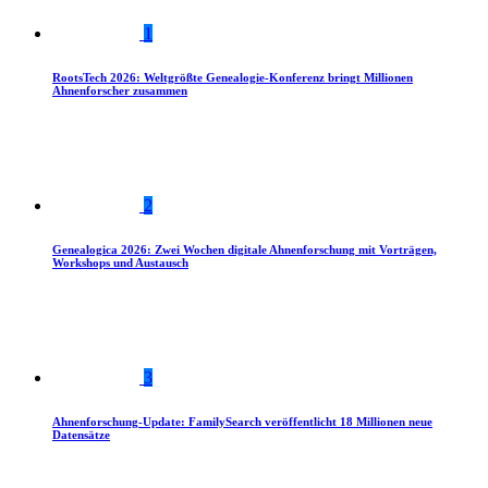
1
RootsTech 2026: Weltgrößte Genealogie-Konferenz bringt Millionen
Ahnenforscher zusammen
2
Genealogica 2026: Zwei Wochen digitale Ahnenforschung mit Vorträgen,
Workshops und Austausch
3
Ahnenforschung-Update: FamilySearch veröffentlicht 18 Millionen neue
Datensätze