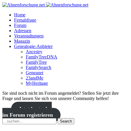
Home
Fernabfrage
Forum
Adressen
Veranstaltungen
Magazin
Genealogie-Anbieter
Ancestry
FamilyTreeDNA
FamilyTree
FamilySearch
Geneanet
23andMe
MyHeritage
Sie sind noch nicht im Forum angemeldet? Stellen Sie jetzt ihre
Frage und lassen Sie sich von unserer Community helfen!
Jetzt kostenlos
im Forum registrieren
Search