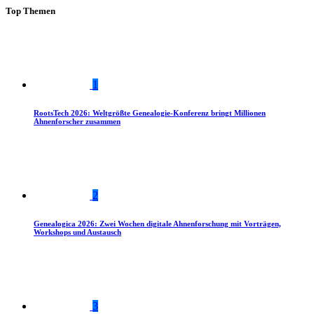
Top Themen
1
RootsTech 2026: Weltgrößte Genealogie-Konferenz bringt Millionen
Ahnenforscher zusammen
2
Genealogica 2026: Zwei Wochen digitale Ahnenforschung mit Vorträgen,
Workshops und Austausch
3