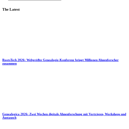
The Latest
RootsTech 2026: Weltgrößte Genealogie-Konferenz bringt Millionen Ahnenforscher
zusammen
Genealogica 2026: Zwei Wochen digitale Ahnenforschung mit Vorträgen, Workshops und
Austausch