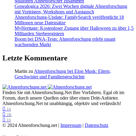
Millionen Ahnenforscher zusammen
Genealogica 2026: Zwei Wochen digitale Ahnenforschung
mit Vorträgen, Workshops und Austausch
Ahnenforschung-Update: FamilySearch veröffentlicht 18
Millionen neue Datensätze
MyHeritage: Kostenloser Zugang über Halloween zu über 1,5
Milliarden Sterberegistern
Boom bei DNA-Tests: Ahnenforschung erlebt rasant
wachsenden Markt
Letzte Kommentare
Martin
zu
Ahnenforschung bei Elon Musk: Eltern,
Geschwister und Familiengeschichte
Finden Sie mit Ahnenforschung.Net Ihre Vorfahren. Egal ob im
Forum, durch unsere Quellen oder über einen Dritt-Anbieter.
Ahnenforschung.Net ist unabhängig, objektiv und verlässlich!
10
2K
10
© 2024 Ahnenforschung.net |
Impressum
|
Datenschutz