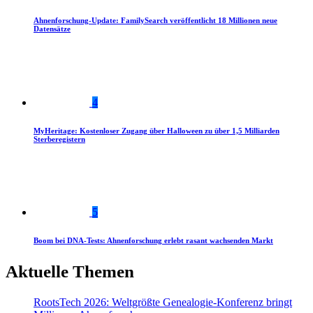
Ahnenforschung-Update: FamilySearch veröffentlicht 18 Millionen neue
Datensätze
4
MyHeritage: Kostenloser Zugang über Halloween zu über 1,5 Milliarden
Sterberegistern
5
Boom bei DNA-Tests: Ahnenforschung erlebt rasant wachsenden Markt
Aktuelle Themen
RootsTech 2026: Weltgrößte Genealogie-Konferenz bringt