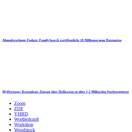
Ahnenforschung-Update: FamilySearch veröffentlicht 18 Millionen neue Datensätze
MyHeritage: Kostenloser Zugang über Halloween zu über 1,5 Milliarden Sterberegistern
Zoom
ZDF
YHRD
Wortherkunft
Workshop
Woodstock