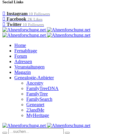
Social Links
Instagram
10
Followers
Facebook
2K
Likes
Twitter
10
Followers
Home
Fernabfrage
Forum
Adressen
Veranstaltungen
Magazin
Genealogie-Anbieter
Ancestry
FamilyTreeDNA
FamilyTree
FamilySearch
Geneanet
23andMe
MyHeritage