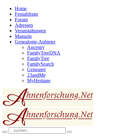
Home
Fernabfrage
Forum
Adressen
Veranstaltungen
Magazin
Genealogie-Anbieter
Ancestry
FamilyTreeDNA
FamilyTree
FamilySearch
Geneanet
23andMe
MyHeritage