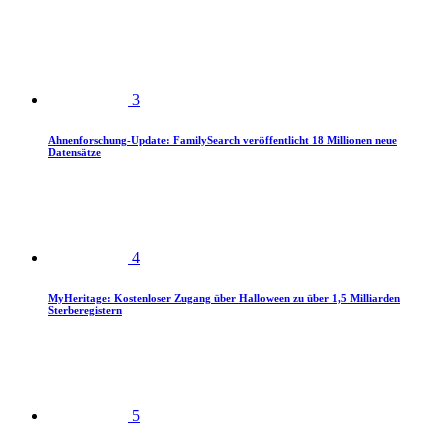
3
Ahnenforschung-Update: FamilySearch veröffentlicht 18 Millionen neue
Datensätze
4
MyHeritage: Kostenloser Zugang über Halloween zu über 1,5 Milliarden
Sterberegistern
5