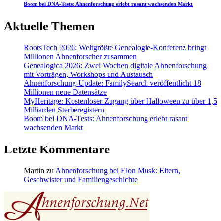
Boom bei DNA-Tests: Ahnenforschung erlebt rasant wachsenden Markt
Aktuelle Themen
RootsTech 2026: Weltgrößte Genealogie-Konferenz bringt
Millionen Ahnenforscher zusammen
Genealogica 2026: Zwei Wochen digitale Ahnenforschung
mit Vorträgen, Workshops und Austausch
Ahnenforschung-Update: FamilySearch veröffentlicht 18
Millionen neue Datensätze
MyHeritage: Kostenloser Zugang über Halloween zu über 1,5
Milliarden Sterberegistern
Boom bei DNA-Tests: Ahnenforschung erlebt rasant
wachsenden Markt
Letzte Kommentare
Martin
zu
Ahnenforschung bei Elon Musk: Eltern,
Geschwister und Familiengeschichte