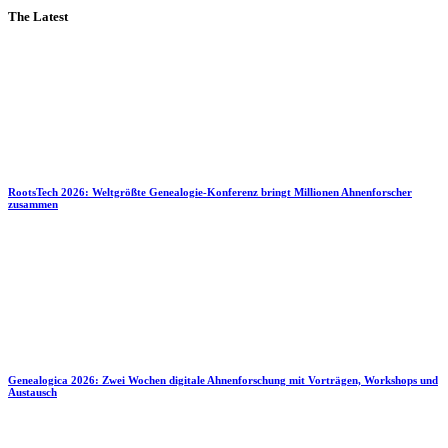
The Latest
RootsTech 2026: Weltgrößte Genealogie-Konferenz bringt Millionen Ahnenforscher
zusammen
Genealogica 2026: Zwei Wochen digitale Ahnenforschung mit Vorträgen, Workshops und
Austausch