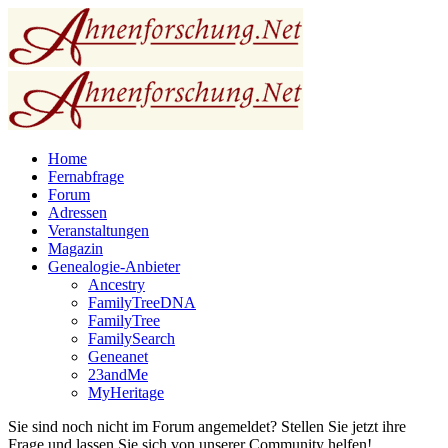
Home
Fernabfrage
Forum
Adressen
Veranstaltungen
Magazin
Genealogie-Anbieter
Ancestry
FamilyTreeDNA
FamilyTree
FamilySearch
Geneanet
23andMe
MyHeritage
Sie sind noch nicht im Forum angemeldet? Stellen Sie jetzt ihre
Frage und lassen Sie sich von unserer Community helfen!