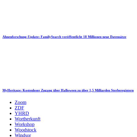
Ahnenforschung-Update: FamilySearch veröffentlicht 18 Millionen neue Datensätze
MyHeritage: Kostenloser Zugang über Halloween zu über 1,5 Milliarden Sterberegistern
Zoom
ZDF
YHRD
Wortherkunft
Workshop
Woodstock
Windsor