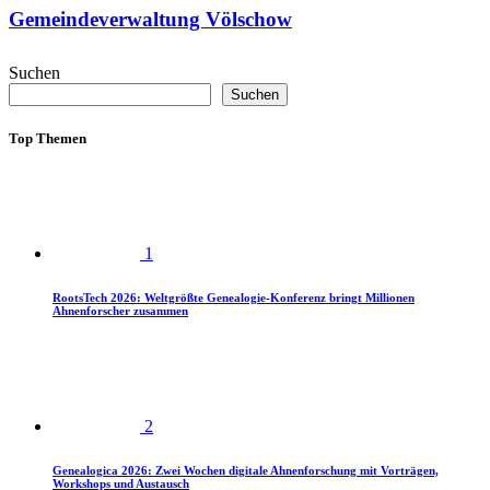
Gemeindeverwaltung Völschow
Suchen
Suchen
Top Themen
1
RootsTech 2026: Weltgrößte Genealogie-Konferenz bringt Millionen
Ahnenforscher zusammen
2
Genealogica 2026: Zwei Wochen digitale Ahnenforschung mit Vorträgen,
Workshops und Austausch