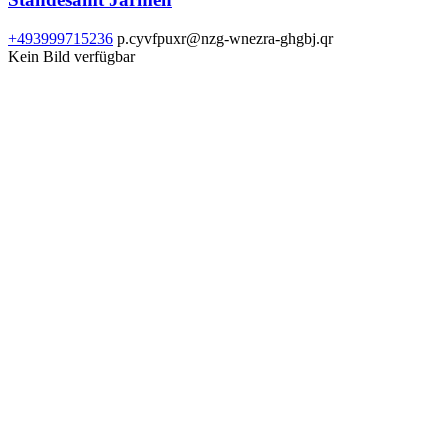
+493999715236
p.cyvfpuxr@nzg-wnezra-ghgbj.qr
Kein Bild verfügbar