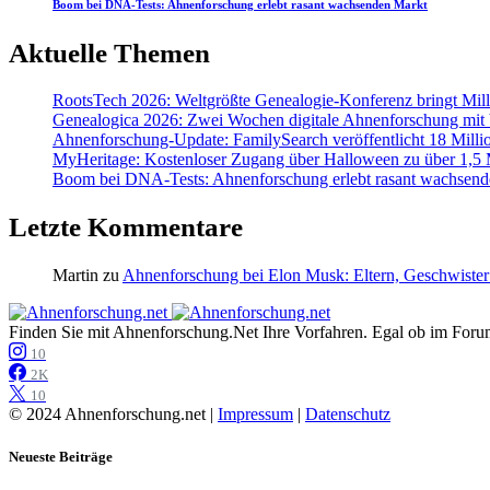
Boom bei DNA-Tests: Ahnenforschung erlebt rasant wachsenden Markt
Aktuelle Themen
RootsTech 2026: Weltgrößte Genealogie-Konferenz bringt Mi
Genealogica 2026: Zwei Wochen digitale Ahnenforschung mit
Ahnenforschung-Update: FamilySearch veröffentlicht 18 Milli
MyHeritage: Kostenloser Zugang über Halloween zu über 1,5 Mi
Boom bei DNA-Tests: Ahnenforschung erlebt rasant wachsend
Letzte Kommentare
Martin
zu
Ahnenforschung bei Elon Musk: Eltern, Geschwister
Finden Sie mit Ahnenforschung.Net Ihre Vorfahren. Egal ob im Forum,
10
2K
10
© 2024 Ahnenforschung.net |
Impressum
|
Datenschutz
Neueste Beiträge