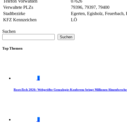
Telefon Vorwahlen
07626
Verwaltete PLZs
79396, 79397, 79400
Stadtbezirke
Egerten, Egisholz, Feuerbach,
KFZ Kennzeichen
LÖ
Suchen
Suchen
Top Themen
1
RootsTech 2026: Weltgrößte Genealogie-Konferenz bringt Millionen Ahnenforsch
2