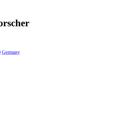
orscher
0
Germany