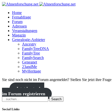
Home
Fernabfrage
Forum
Adressen
Veranstaltungen
Magazin
Genealogie-Anbieter
Ancestry
FamilyTreeDNA
FamilyTree
FamilySearch
Geneanet
23andMe
MyHeritage
Sie sind noch nicht im Forum angemeldet? Stellen Sie jetzt ihre Frag
Jetzt kostenlos
im Forum registrieren
Search
Social Links