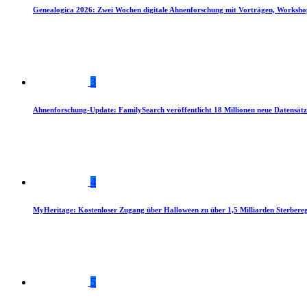
Genealogica 2026: Zwei Wochen digitale Ahnenforschung mit Vorträgen, Worksho
3
Ahnenforschung-Update: FamilySearch veröffentlicht 18 Millionen neue Datensätz
4
MyHeritage: Kostenloser Zugang über Halloween zu über 1,5 Milliarden Sterbereg
5