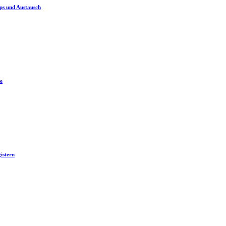
ps und Austausch
e
istern