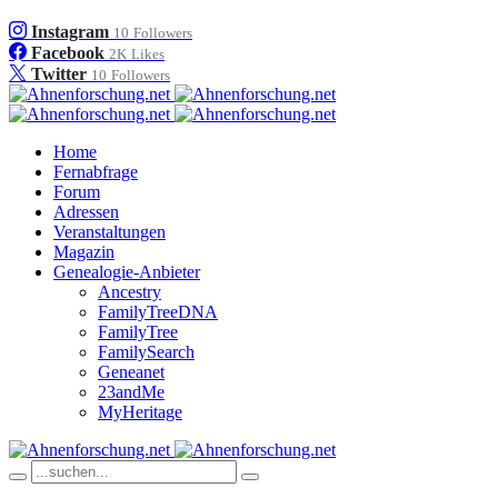
Instagram
10
Followers
Facebook
2K
Likes
Twitter
10
Followers
Home
Fernabfrage
Forum
Adressen
Veranstaltungen
Magazin
Genealogie-Anbieter
Ancestry
FamilyTreeDNA
FamilyTree
FamilySearch
Geneanet
23andMe
MyHeritage