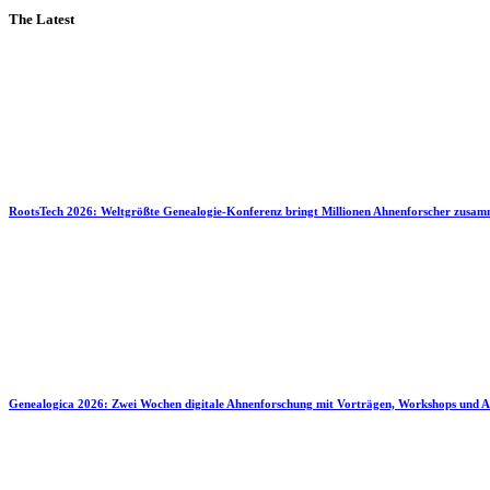
The Latest
RootsTech 2026: Weltgrößte Genealogie-Konferenz bringt Millionen Ahnenforscher zusa
Genealogica 2026: Zwei Wochen digitale Ahnenforschung mit Vorträgen, Workshops und A