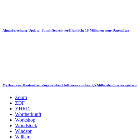
Ahnenforschung-Update: FamilySearch veröffentlicht 18 Millionen neue Datensätze
MyHeritage: Kostenloser Zugang über Halloween zu über 1,5 Milliarden Sterberegistern
Zoom
ZDF
YHRD
Wortherkunft
Workshop
Woodstock
Windsor
William