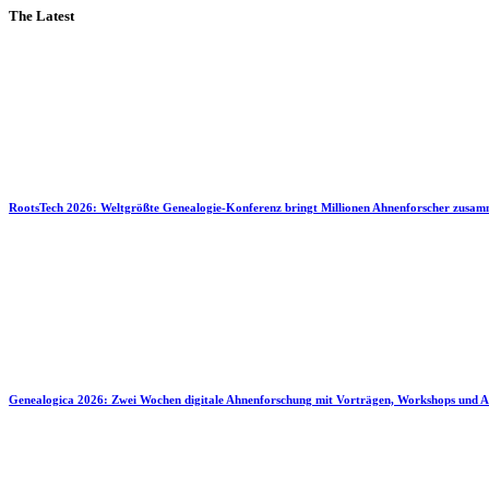
The Latest
RootsTech 2026: Weltgrößte Genealogie-Konferenz bringt Millionen Ahnenforscher zusa
Genealogica 2026: Zwei Wochen digitale Ahnenforschung mit Vorträgen, Workshops und A