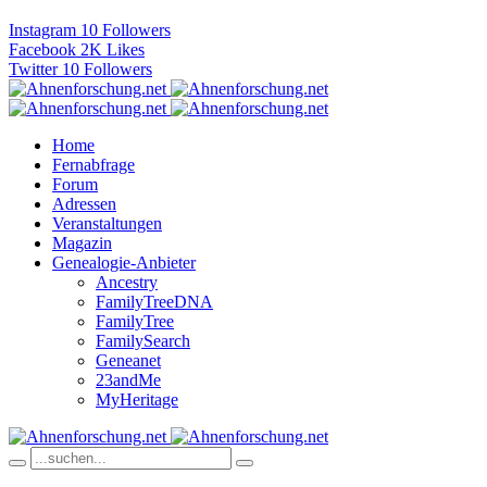
Instagram
10
Followers
Facebook
2K
Likes
Twitter
10
Followers
Home
Fernabfrage
Forum
Adressen
Veranstaltungen
Magazin
Genealogie-Anbieter
Ancestry
FamilyTreeDNA
FamilyTree
FamilySearch
Geneanet
23andMe
MyHeritage