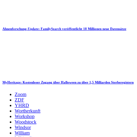
Ahnenforschung-Update: FamilySearch veröffentlicht 18 Millionen neue Datensätze
MyHeritage: Kostenloser Zugang über Halloween zu über 1,5 Milliarden Sterberegistern
Zoom
ZDF
YHRD
Wortherkunft
Workshop
Woodstock
Windsor
William