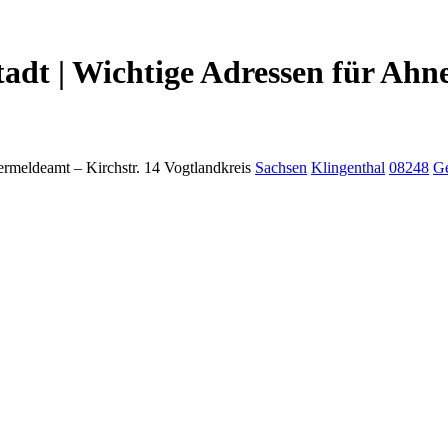
tadt | Wichtige Adressen für Ahn
ermeldeamt –
Kirchstr. 14
Vogtlandkreis
Sachsen
Klingenthal
08248
G