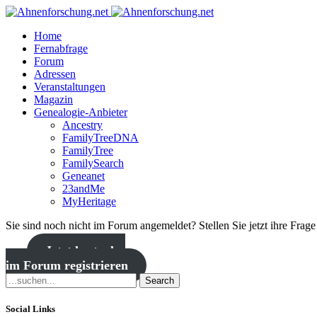
Home
Fernabfrage
Forum
Adressen
Veranstaltungen
Magazin
Genealogie-Anbieter
Ancestry
FamilyTreeDNA
FamilyTree
FamilySearch
Geneanet
23andMe
MyHeritage
Sie sind noch nicht im Forum angemeldet? Stellen Sie jetzt ihre Frag
Jetzt kostenlos
im Forum registrieren
Search
Social Links