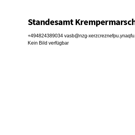
Standesamt Krempermarsc
+494824389034
vasb@nzg-xerzcreznefpu.ynaqfu
Kein Bild verfügbar