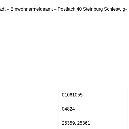
adt
– Einwohnermeldeamt –
Postfach 40
Steinburg
Schleswig-
01061055
04824
25359, 25361