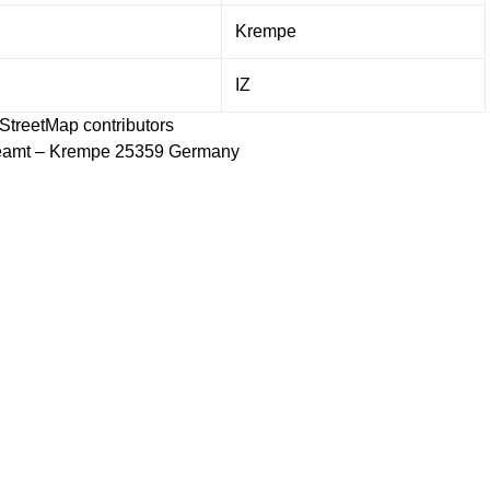
Krempe
IZ
StreetMap
contributors
deamt – Krempe 25359 Germany