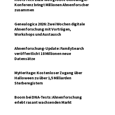
Konferenz bringt Millionen Ahnenforscher
zusammen
Genealogica 2026: Zwei Wochen digitale
Ahnenforschung mit Vorträgen,
Workshops und Austausch
Ahnenforschung-Update: FamilySearch
veröffentlicht 18 Millionen neue
Datensätze
MyHeritage: Kostenloser Zugang über
Halloween zu über 1,5 Milliarden
Sterberegistern
Boom bei DNA-Tests: Ahnenforschung
erlebt rasant wachsenden Markt