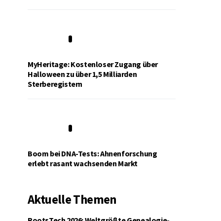
4
MyHeritage: Kostenloser Zugang über
Halloween zu über 1,5 Milliarden
Sterberegistern
5
Boom bei DNA-Tests: Ahnenforschung
erlebt rasant wachsenden Markt
Aktuelle Themen
RootsTech 2026: Weltgrößte Genealogie-