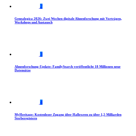
2
Genealogica 2026: Zwei Wochen digitale Ahnenforschung mit Vorträgen,
Workshops und Austausch
3
Ahnenforschung-Update: FamilySearch veröffentlicht 18 Millionen neue
Datensätze
4
MyHeritage: Kostenloser Zugang über Halloween zu über 1,5 Milliarden
Sterberegistern