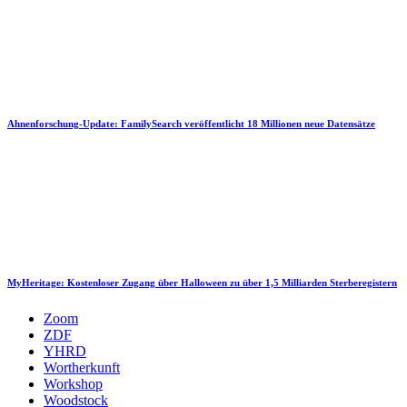
Ahnenforschung-Update: FamilySearch veröffentlicht 18 Millionen neue Datensätze
MyHeritage: Kostenloser Zugang über Halloween zu über 1,5 Milliarden Sterberegistern
Zoom
ZDF
YHRD
Wortherkunft
Workshop
Woodstock