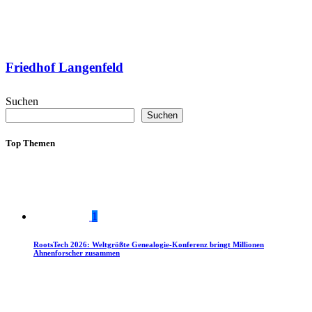
Friedhof Langenfeld
Suchen
Suchen
Top Themen
1
RootsTech 2026: Weltgrößte Genealogie-Konferenz bringt Millionen
Ahnenforscher zusammen