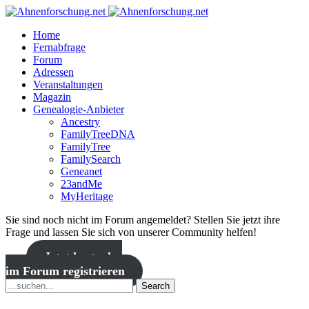
Home
Fernabfrage
Forum
Adressen
Veranstaltungen
Magazin
Genealogie-Anbieter
Ancestry
FamilyTreeDNA
FamilyTree
FamilySearch
Geneanet
23andMe
MyHeritage
Sie sind noch nicht im Forum angemeldet? Stellen Sie jetzt ihre
Frage und lassen Sie sich von unserer Community helfen!
Jetzt kostenlos
im Forum registrieren
Search