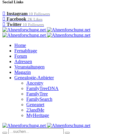
Social Links
Instagram
10
Followers
Facebook
2K
Likes
Twitter
10
Followers
Home
Fernabfrage
Forum
Adressen
Veranstaltungen
Magazin
Genealogie-Anbieter
Ancestry
FamilyTreeDNA
FamilyTree
FamilySearch
Geneanet
23andMe
MyHeritage