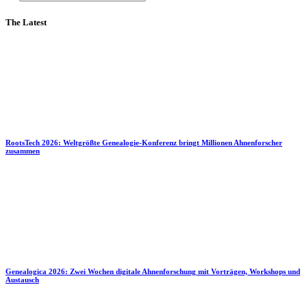
The Latest
RootsTech 2026: Weltgrößte Genealogie-Konferenz bringt Millionen Ahnenforscher
zusammen
Genealogica 2026: Zwei Wochen digitale Ahnenforschung mit Vorträgen, Workshops und
Austausch