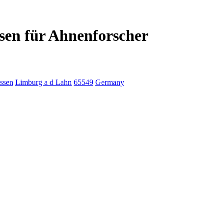
ssen für Ahnenforscher
ssen
Limburg a d Lahn
65549
Germany