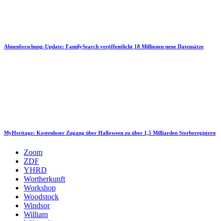
Ahnenforschung-Update: FamilySearch veröffentlicht 18 Millionen neue Datensätze
MyHeritage: Kostenloser Zugang über Halloween zu über 1,5 Milliarden Sterberegistern
Zoom
ZDF
YHRD
Wortherkunft
Workshop
Woodstock
Windsor
William