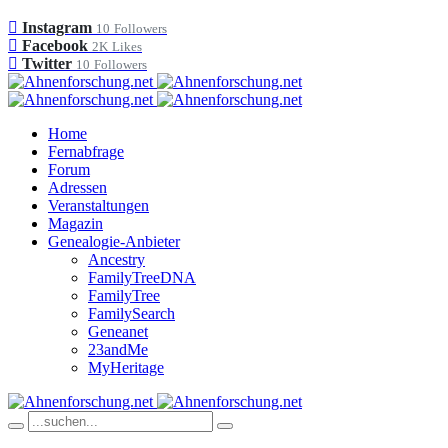
Instagram
10
Followers
Facebook
2K
Likes
Twitter
10
Followers
Home
Fernabfrage
Forum
Adressen
Veranstaltungen
Magazin
Genealogie-Anbieter
Ancestry
FamilyTreeDNA
FamilyTree
FamilySearch
Geneanet
23andMe
MyHeritage