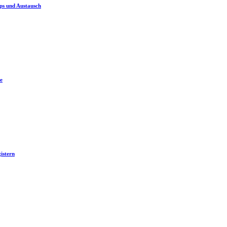
ps und Austausch
e
istern