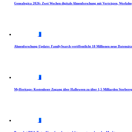
Genealogica 2026: Zwei Wochen digitale Ahnenforschung mit Vorträgen, Worksho
3
Ahnenforschung-Update: FamilySearch veröffentlicht 18 Millionen neue Datensätz
4
MyHeritage: Kostenloser Zugang über Halloween zu über 1,5 Milliarden Sterbereg
5