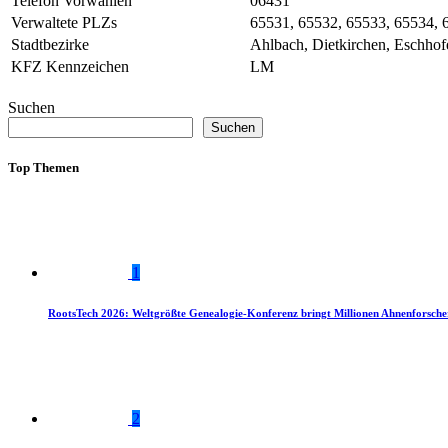
Telefon Vorwahlen
06431
Verwaltete PLZs
65531, 65532, 65533, 65534, 
Stadtbezirke
Ahlbach, Dietkirchen, Eschhofe
KFZ Kennzeichen
LM
Suchen
Suchen
Top Themen
1
RootsTech 2026: Weltgrößte Genealogie-Konferenz bringt Millionen Ahnenforsch
2