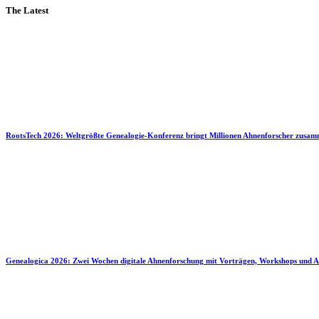
The Latest
RootsTech 2026: Weltgrößte Genealogie-Konferenz bringt Millionen Ahnenforscher zusa
Genealogica 2026: Zwei Wochen digitale Ahnenforschung mit Vorträgen, Workshops und A