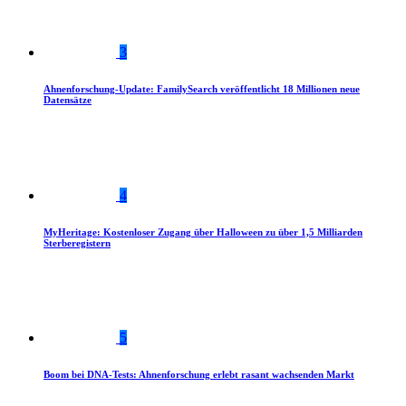
3
Ahnenforschung-Update: FamilySearch veröffentlicht 18 Millionen neue
Datensätze
4
MyHeritage: Kostenloser Zugang über Halloween zu über 1,5 Milliarden
Sterberegistern
5
Boom bei DNA-Tests: Ahnenforschung erlebt rasant wachsenden Markt