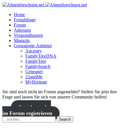
Home
Fernabfrage
Forum
Adressen
Veranstaltungen
Magazin
Genealogie-Anbieter
Ancestry
FamilyTreeDNA
FamilyTree
FamilySearch
Geneanet
23andMe
MyHeritage
Sie sind noch nicht im Forum angemeldet? Stellen Sie jetzt ihre
Frage und lassen Sie sich von unserer Community helfen!
Jetzt kostenlos
im Forum registrieren
Search