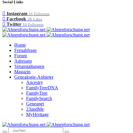
Social Links
Instagram
10
Followers
Facebook
2K
Likes
Twitter
10
Followers
Home
Fernabfrage
Forum
Adressen
Veranstaltungen
Magazin
Genealogie-Anbieter
Ancestry
FamilyTreeDNA
FamilyTree
FamilySearch
Geneanet
23andMe
MyHeritage