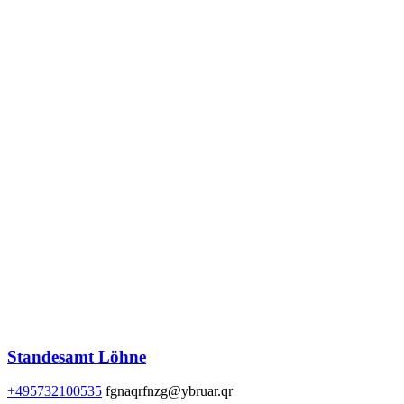
Standesamt Löhne
+495732100535
fgnaqrfnzg@ybruar.qr