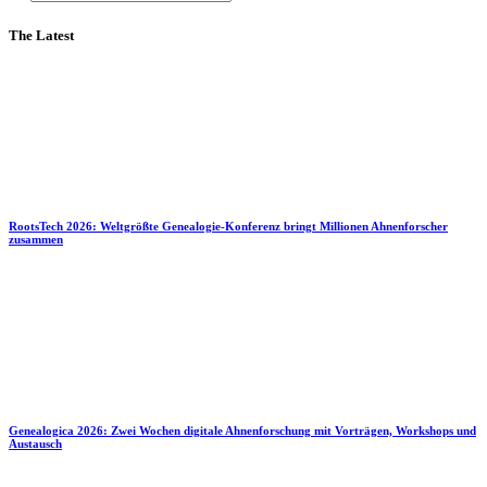
The Latest
RootsTech 2026: Weltgrößte Genealogie-Konferenz bringt Millionen Ahnenforscher
zusammen
Genealogica 2026: Zwei Wochen digitale Ahnenforschung mit Vorträgen, Workshops und
Austausch