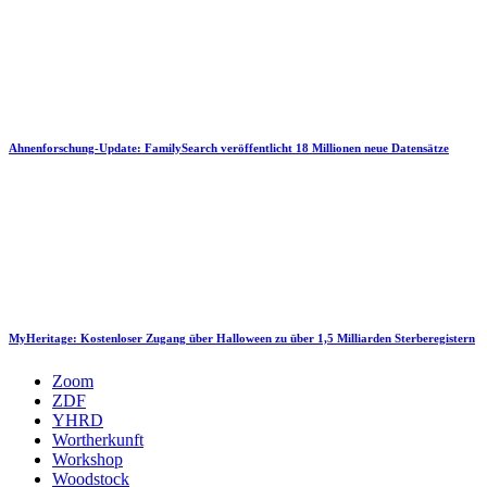
Ahnenforschung-Update: FamilySearch veröffentlicht 18 Millionen neue Datensätze
MyHeritage: Kostenloser Zugang über Halloween zu über 1,5 Milliarden Sterberegistern
Zoom
ZDF
YHRD
Wortherkunft
Workshop
Woodstock