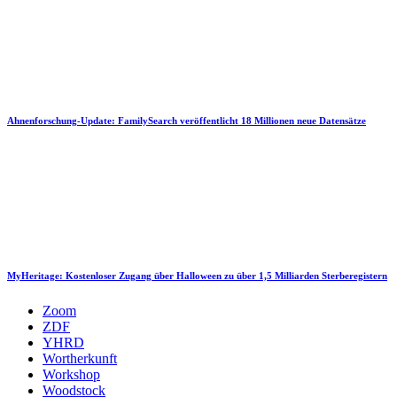
Ahnenforschung-Update: FamilySearch veröffentlicht 18 Millionen neue Datensätze
MyHeritage: Kostenloser Zugang über Halloween zu über 1,5 Milliarden Sterberegistern
Zoom
ZDF
YHRD
Wortherkunft
Workshop
Woodstock