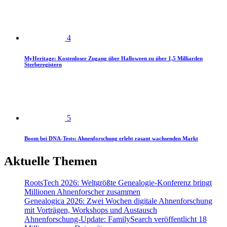
4
MyHeritage: Kostenloser Zugang über Halloween zu über 1,5 Milliarden
Sterberegistern
5
Boom bei DNA-Tests: Ahnenforschung erlebt rasant wachsenden Markt
Aktuelle Themen
RootsTech 2026: Weltgrößte Genealogie-Konferenz bringt
Millionen Ahnenforscher zusammen
Genealogica 2026: Zwei Wochen digitale Ahnenforschung
mit Vorträgen, Workshops und Austausch
Ahnenforschung-Update: FamilySearch veröffentlicht 18