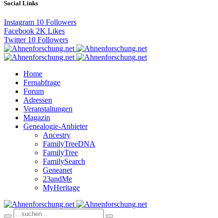
Social Links
Instagram
10
Followers
Facebook
2K
Likes
Twitter
10
Followers
Home
Fernabfrage
Forum
Adressen
Veranstaltungen
Magazin
Genealogie-Anbieter
Ancestry
FamilyTreeDNA
FamilyTree
FamilySearch
Geneanet
23andMe
MyHeritage