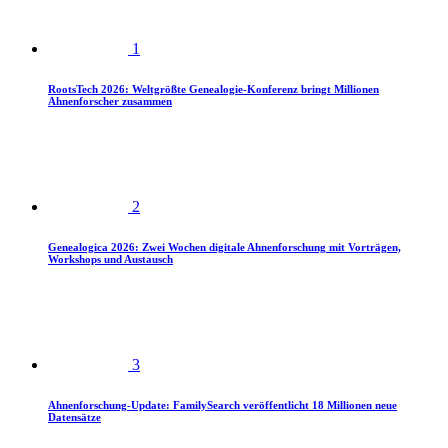
1
RootsTech 2026: Weltgrößte Genealogie-Konferenz bringt Millionen
Ahnenforscher zusammen
2
Genealogica 2026: Zwei Wochen digitale Ahnenforschung mit Vorträgen,
Workshops und Austausch
3
Ahnenforschung-Update: FamilySearch veröffentlicht 18 Millionen neue
Datensätze