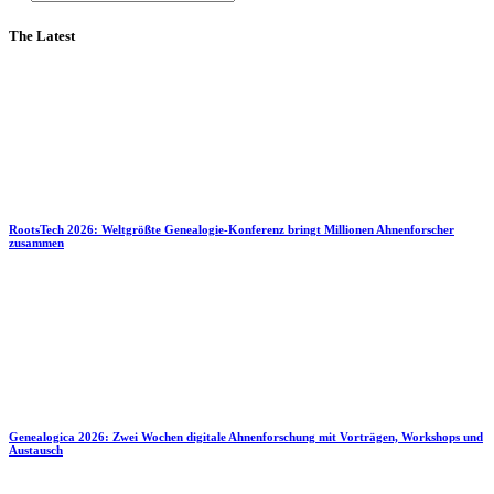
The Latest
RootsTech 2026: Weltgrößte Genealogie-Konferenz bringt Millionen Ahnenforscher
zusammen
Genealogica 2026: Zwei Wochen digitale Ahnenforschung mit Vorträgen, Workshops und
Austausch