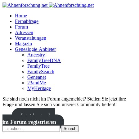
Home
Fernabfrage
Forum
Adressen
Veranstaltungen
Magazin
Genealogie-Anbieter
Ancestry
FamilyTreeDNA
FamilyTree
FamilySearch
Geneanet
23andMe
MyHeritage
Sie sind noch nicht im Forum angemeldet? Stellen Sie jetzt ihre
Frage und lassen Sie sich von unserer Community helfen!
Jetzt kostenlos
im Forum registrieren
Search