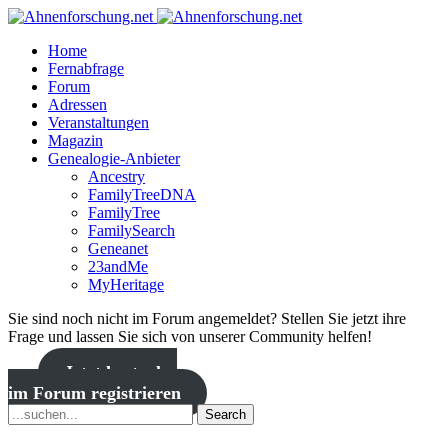
Home
Fernabfrage
Forum
Adressen
Veranstaltungen
Magazin
Genealogie-Anbieter
Ancestry
FamilyTreeDNA
FamilyTree
FamilySearch
Geneanet
23andMe
MyHeritage
Sie sind noch nicht im Forum angemeldet? Stellen Sie jetzt ihre
Frage und lassen Sie sich von unserer Community helfen!
Jetzt kostenlos
im Forum registrieren
Search