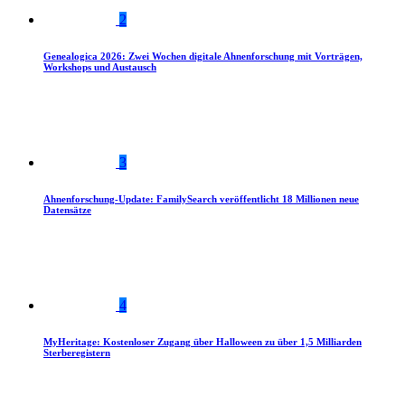
2
Genealogica 2026: Zwei Wochen digitale Ahnenforschung mit Vorträgen,
Workshops und Austausch
3
Ahnenforschung-Update: FamilySearch veröffentlicht 18 Millionen neue
Datensätze
4
MyHeritage: Kostenloser Zugang über Halloween zu über 1,5 Milliarden
Sterberegistern