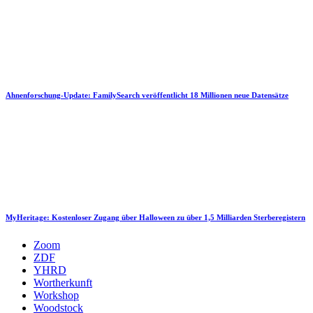
Ahnenforschung-Update: FamilySearch veröffentlicht 18 Millionen neue Datensätze
MyHeritage: Kostenloser Zugang über Halloween zu über 1,5 Milliarden Sterberegistern
Zoom
ZDF
YHRD
Wortherkunft
Workshop
Woodstock