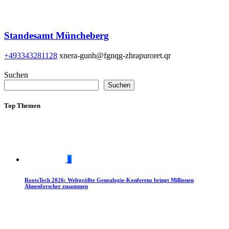
Standesamt Müncheberg
+493343281128
xnera-gunh@fgnqg-zhrapuroret.qr
Suchen
Suchen
Top Themen
1
RootsTech 2026: Weltgrößte Genealogie-Konferenz bringt Millionen
Ahnenforscher zusammen