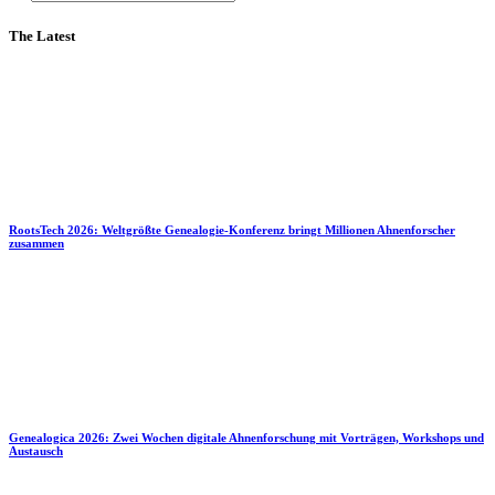
The Latest
RootsTech 2026: Weltgrößte Genealogie-Konferenz bringt Millionen Ahnenforscher
zusammen
Genealogica 2026: Zwei Wochen digitale Ahnenforschung mit Vorträgen, Workshops und
Austausch