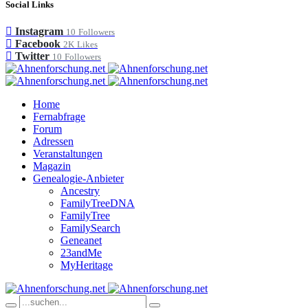
Social Links
Instagram
10
Followers
Facebook
2K
Likes
Twitter
10
Followers
Home
Fernabfrage
Forum
Adressen
Veranstaltungen
Magazin
Genealogie-Anbieter
Ancestry
FamilyTreeDNA
FamilyTree
FamilySearch
Geneanet
23andMe
MyHeritage