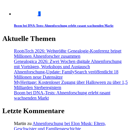
5
Boom bei DNA-Tests: Ahnenforschung erlebt rasant wachsenden Markt
Aktuelle Themen
RootsTech 2026: Weltgrößte Genealogie-Konferenz bringt
Millionen Ahnenforscher zusammen
Genealogica 2026: Zwei Wochen digitale Ahnenforschung
mit Vorträgen, Workshops und Austausch
Ahnenforschung-Update: FamilySearch veröffentlicht 18
Millionen neue Datensätze
MyHeritage: Kostenloser Zugang über Halloween zu über 1,5
Milliarden Sterberegistern
Boom bei DNA-Tests: Ahnenforschung erlebt rasant
wachsenden Markt
Letzte Kommentare
Martin
zu
Ahnenforschung bei Elon Musk: Eltern,
Geschwister und Familiengeschichte