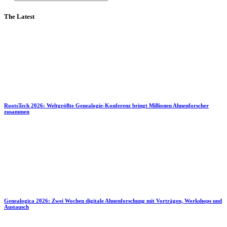
The Latest
RootsTech 2026: Weltgrößte Genealogie-Konferenz bringt Millionen Ahnenforscher
zusammen
Genealogica 2026: Zwei Wochen digitale Ahnenforschung mit Vorträgen, Workshops und
Austausch