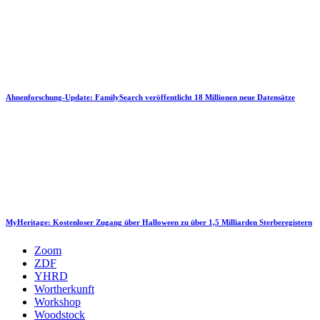
Ahnenforschung-Update: FamilySearch veröffentlicht 18 Millionen neue Datensätze
MyHeritage: Kostenloser Zugang über Halloween zu über 1,5 Milliarden Sterberegistern
Zoom
ZDF
YHRD
Wortherkunft
Workshop
Woodstock