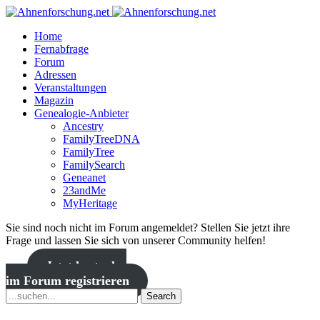
Home
Fernabfrage
Forum
Adressen
Veranstaltungen
Magazin
Genealogie-Anbieter
Ancestry
FamilyTreeDNA
FamilyTree
FamilySearch
Geneanet
23andMe
MyHeritage
Sie sind noch nicht im Forum angemeldet? Stellen Sie jetzt ihre
Frage und lassen Sie sich von unserer Community helfen!
Jetzt kostenlos
im Forum registrieren
Search