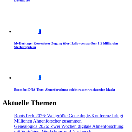
Datensätze
4
MyHeritage: Kostenloser Zugang über Halloween zu über 1,5 Milliarden
Sterberegistern
5
Boom bei DNA-Tests: Ahnenforschung erlebt rasant wachsenden Markt
Aktuelle Themen
RootsTech 2026: Weltgrößte Genealogie-Konferenz bringt
Millionen Ahnenforscher zusammen
Genealogica 2026: Zwei Wochen digitale Ahnenforschung
mit Vorträgen, Workshops und Austausch