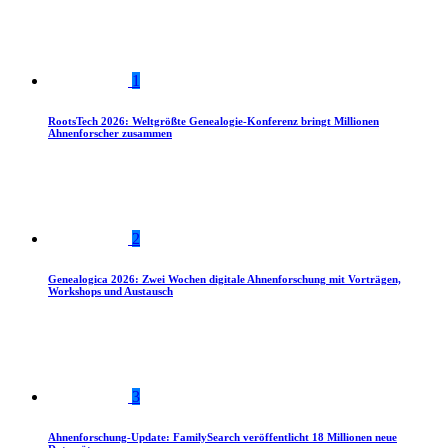
1
RootsTech 2026: Weltgrößte Genealogie-Konferenz bringt Millionen
Ahnenforscher zusammen
2
Genealogica 2026: Zwei Wochen digitale Ahnenforschung mit Vorträgen,
Workshops und Austausch
3
Ahnenforschung-Update: FamilySearch veröffentlicht 18 Millionen neue