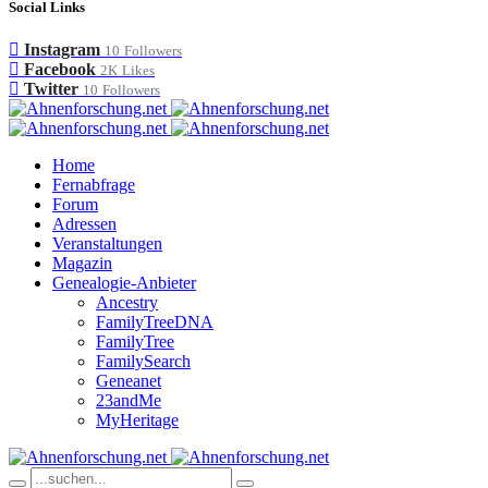
Social Links
Instagram
10
Followers
Facebook
2K
Likes
Twitter
10
Followers
Home
Fernabfrage
Forum
Adressen
Veranstaltungen
Magazin
Genealogie-Anbieter
Ancestry
FamilyTreeDNA
FamilyTree
FamilySearch
Geneanet
23andMe
MyHeritage