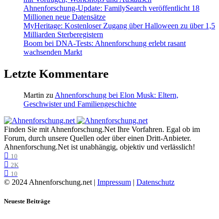
Ahnenforschung-Update: FamilySearch veröffentlicht 18
Millionen neue Datensätze
MyHeritage: Kostenloser Zugang über Halloween zu über 1,5
Milliarden Sterberegistern
Boom bei DNA-Tests: Ahnenforschung erlebt rasant
wachsenden Markt
Letzte Kommentare
Martin
zu
Ahnenforschung bei Elon Musk: Eltern,
Geschwister und Familiengeschichte
Finden Sie mit Ahnenforschung.Net Ihre Vorfahren. Egal ob im
Forum, durch unsere Quellen oder über einen Dritt-Anbieter.
Ahnenforschung.Net ist unabhängig, objektiv und verlässlich!
10
2K
10
© 2024 Ahnenforschung.net |
Impressum
|
Datenschutz
Neueste Beiträge