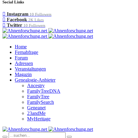
Social Links
Instagram
10
Followers
Facebook
2K
Likes
Twitter
10
Followers
Home
Fernabfrage
Forum
Adressen
Veranstaltungen
Magazin
Genealogie-Anbieter
Ancestry
FamilyTreeDNA
FamilyTree
FamilySearch
Geneanet
23andMe
MyHeritage