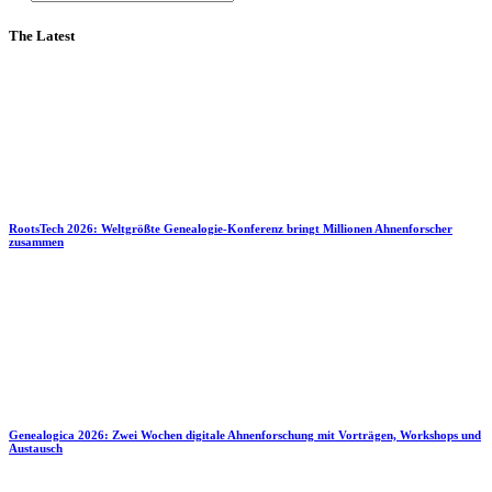
The Latest
RootsTech 2026: Weltgrößte Genealogie-Konferenz bringt Millionen Ahnenforscher
zusammen
Genealogica 2026: Zwei Wochen digitale Ahnenforschung mit Vorträgen, Workshops und
Austausch