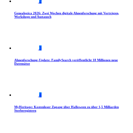
2
Genealogica 2026: Zwei Wochen digitale Ahnenforschung mit Vorträgen,
Workshops und Austausch
3
Ahnenforschung-Update: FamilySearch veröffentlicht 18 Millionen neue
Datensätze
4
MyHeritage: Kostenloser Zugang über Halloween zu über 1,5 Milliarden
Sterberegistern