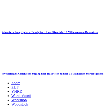
Ahnenforschung-Update: FamilySearch veröffentlicht 18 Millionen neue Datensätze
MyHeritage: Kostenloser Zugang über Halloween zu über 1,5 Milliarden Sterberegistern
Zoom
ZDF
YHRD
Wortherkunft
Workshop
Woodstock