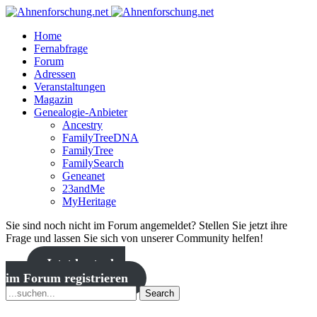
Home
Fernabfrage
Forum
Adressen
Veranstaltungen
Magazin
Genealogie-Anbieter
Ancestry
FamilyTreeDNA
FamilyTree
FamilySearch
Geneanet
23andMe
MyHeritage
Sie sind noch nicht im Forum angemeldet? Stellen Sie jetzt ihre
Frage und lassen Sie sich von unserer Community helfen!
Jetzt kostenlos
im Forum registrieren
Search