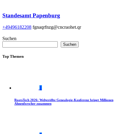
Standesamt Papenburg
+49496182208
fgnaqrfnzg@cncraohet.qr
Suchen
Suchen
Top Themen
1
RootsTech 2026: Weltgrößte Genealogie-Konferenz bringt Millionen
Ahnenforscher zusammen