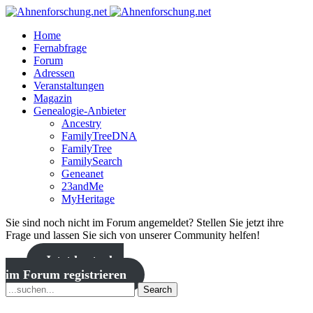
Home
Fernabfrage
Forum
Adressen
Veranstaltungen
Magazin
Genealogie-Anbieter
Ancestry
FamilyTreeDNA
FamilyTree
FamilySearch
Geneanet
23andMe
MyHeritage
Sie sind noch nicht im Forum angemeldet? Stellen Sie jetzt ihre
Frage und lassen Sie sich von unserer Community helfen!
Jetzt kostenlos
im Forum registrieren
Search