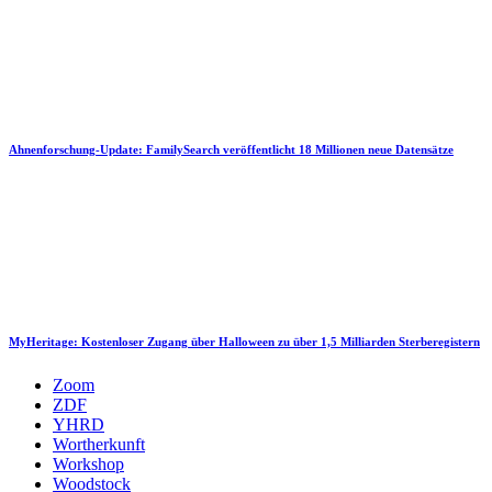
Ahnenforschung-Update: FamilySearch veröffentlicht 18 Millionen neue Datensätze
MyHeritage: Kostenloser Zugang über Halloween zu über 1,5 Milliarden Sterberegistern
Zoom
ZDF
YHRD
Wortherkunft
Workshop
Woodstock