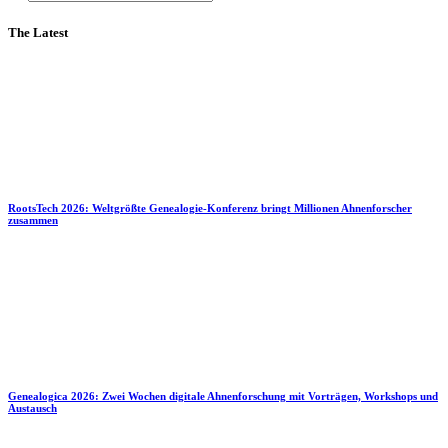
The Latest
RootsTech 2026: Weltgrößte Genealogie-Konferenz bringt Millionen Ahnenforscher
zusammen
Genealogica 2026: Zwei Wochen digitale Ahnenforschung mit Vorträgen, Workshops und
Austausch