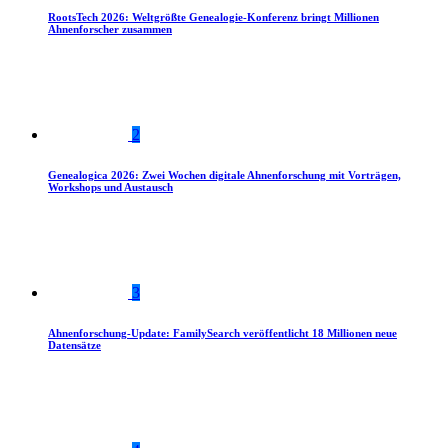
RootsTech 2026: Weltgrößte Genealogie-Konferenz bringt Millionen
Ahnenforscher zusammen
2
Genealogica 2026: Zwei Wochen digitale Ahnenforschung mit Vorträgen,
Workshops und Austausch
3
Ahnenforschung-Update: FamilySearch veröffentlicht 18 Millionen neue
Datensätze