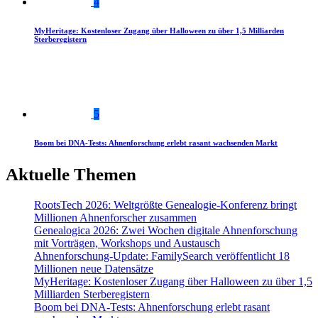
4
MyHeritage: Kostenloser Zugang über Halloween zu über 1,5 Milliarden
Sterberegistern
5
Boom bei DNA-Tests: Ahnenforschung erlebt rasant wachsenden Markt
Aktuelle Themen
RootsTech 2026: Weltgrößte Genealogie-Konferenz bringt
Millionen Ahnenforscher zusammen
Genealogica 2026: Zwei Wochen digitale Ahnenforschung
mit Vorträgen, Workshops und Austausch
Ahnenforschung-Update: FamilySearch veröffentlicht 18
Millionen neue Datensätze
MyHeritage: Kostenloser Zugang über Halloween zu über 1,5
Milliarden Sterberegistern
Boom bei DNA-Tests: Ahnenforschung erlebt rasant