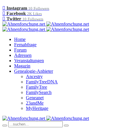
Instagram
10
Followers
Facebook
2K
Likes
Twitter
10
Followers
Home
Fernabfrage
Forum
Adressen
Veranstaltungen
Magazin
Genealogie-Anbieter
Ancestry
FamilyTreeDNA
FamilyTree
FamilySearch
Geneanet
23andMe
MyHeritage