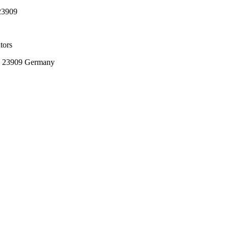
23909
tors
rg 23909 Germany