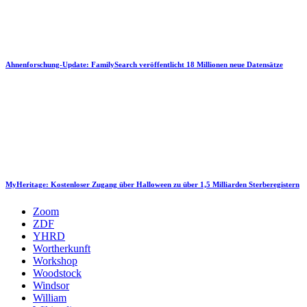
Ahnenforschung-Update: FamilySearch veröffentlicht 18 Millionen neue Datensätze
MyHeritage: Kostenloser Zugang über Halloween zu über 1,5 Milliarden Sterberegistern
Zoom
ZDF
YHRD
Wortherkunft
Workshop
Woodstock
Windsor
William