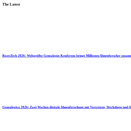
The Latest
RootsTech 2026: Weltgrößte Genealogie-Konferenz bringt Millionen Ahnenforscher zusa
Genealogica 2026: Zwei Wochen digitale Ahnenforschung mit Vorträgen, Workshops und A