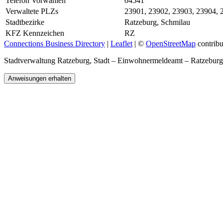
Telefon Vorwahlen
04541
Verwaltete PLZs
23901, 23902, 23903, 23904, 
Stadtbezirke
Ratzeburg, Schmilau
KFZ Kennzeichen
RZ
Connections Business Directory
|
Leaflet
| ©
OpenStreetMap
contribu
Stadtverwaltung Ratzeburg, Stadt – Einwohnermeldeamt – Ratzebu
Anweisungen erhalten