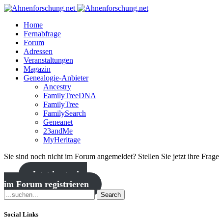
Home
Fernabfrage
Forum
Adressen
Veranstaltungen
Magazin
Genealogie-Anbieter
Ancestry
FamilyTreeDNA
FamilyTree
FamilySearch
Geneanet
23andMe
MyHeritage
Sie sind noch nicht im Forum angemeldet? Stellen Sie jetzt ihre Frag
Jetzt kostenlos
im Forum registrieren
Search
Social Links