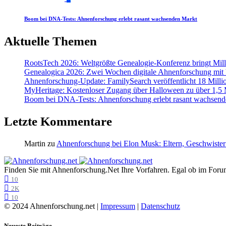
Boom bei DNA-Tests: Ahnenforschung erlebt rasant wachsenden Markt
Aktuelle Themen
RootsTech 2026: Weltgrößte Genealogie-Konferenz bringt Mi
Genealogica 2026: Zwei Wochen digitale Ahnenforschung mit
Ahnenforschung-Update: FamilySearch veröffentlicht 18 Milli
MyHeritage: Kostenloser Zugang über Halloween zu über 1,5 Mi
Boom bei DNA-Tests: Ahnenforschung erlebt rasant wachsend
Letzte Kommentare
Martin
zu
Ahnenforschung bei Elon Musk: Eltern, Geschwister
Finden Sie mit Ahnenforschung.Net Ihre Vorfahren. Egal ob im Forum,
10
2K
10
© 2024 Ahnenforschung.net |
Impressum
|
Datenschutz
Neueste Beiträge