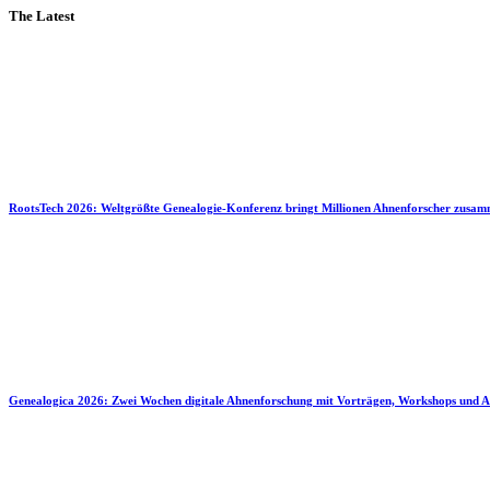
The Latest
RootsTech 2026: Weltgrößte Genealogie-Konferenz bringt Millionen Ahnenforscher zusa
Genealogica 2026: Zwei Wochen digitale Ahnenforschung mit Vorträgen, Workshops und A