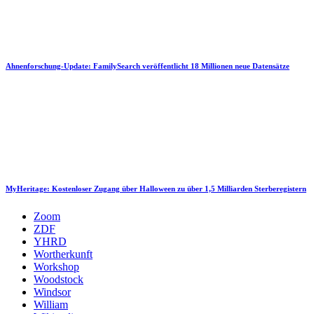
Ahnenforschung-Update: FamilySearch veröffentlicht 18 Millionen neue Datensätze
MyHeritage: Kostenloser Zugang über Halloween zu über 1,5 Milliarden Sterberegistern
Zoom
ZDF
YHRD
Wortherkunft
Workshop
Woodstock
Windsor
William