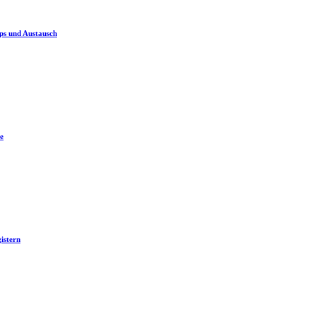
ps und Austausch
e
istern