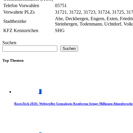
Telefon Vorwahlen
05751
Verwaltete PLZs
31721, 31722, 31723, 31724, 31725, 31
Ahe, Deckbergen, Engern, Exten, Friedr
Stadtbezirke
Steinbergen, Todenmann, Uchtdorf, Vol
KFZ Kennzeichen
SHG
Suchen
Suchen
Top Themen
1
RootsTech 2026: Weltgrößte Genealogie-Konferenz bringt Millionen Ahnenforsch