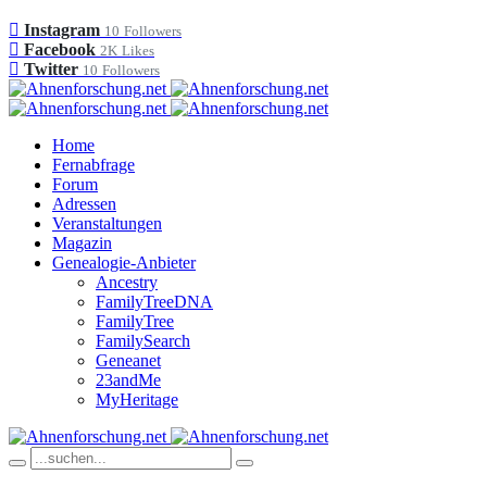
Instagram
10
Followers
Facebook
2K
Likes
Twitter
10
Followers
Home
Fernabfrage
Forum
Adressen
Veranstaltungen
Magazin
Genealogie-Anbieter
Ancestry
FamilyTreeDNA
FamilyTree
FamilySearch
Geneanet
23andMe
MyHeritage