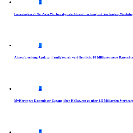
2
Genealogica 2026: Zwei Wochen digitale Ahnenforschung mit Vorträgen, Worksho
3
Ahnenforschung-Update: FamilySearch veröffentlicht 18 Millionen neue Datensätz
4
MyHeritage: Kostenloser Zugang über Halloween zu über 1,5 Milliarden Sterbereg
5