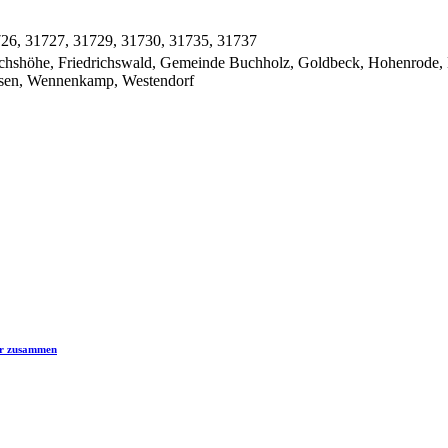
726, 31727, 31729, 31730, 31735, 31737
ichshöhe, Friedrichswald, Gemeinde Buchholz, Goldbeck, Hohenrode,
ksen, Wennenkamp, Westendorf
er zusammen