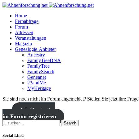
Home
Fernabfrage
Forum
Adressen
Veranstaltungen
Magazin
Genealogie-Anbieter
Ancestry
FamilyTreeDNA
FamilyTree
FamilySearch
Geneanet
23andMe
MyHeritage
Sie sind noch nicht im Forum angemeldet? Stellen Sie jetzt ihre Frag
Jetzt kostenlos
im Forum registrieren
Search
Social Links