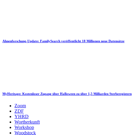
Ahnenforschung-Update: FamilySearch veröffentlicht 18 Millionen neue Datensätze
MyHeritage: Kostenloser Zugang über Halloween zu über 1,5 Milliarden Sterberegistern
Zoom
ZDF
YHRD
Wortherkunft
Workshop
Woodstock