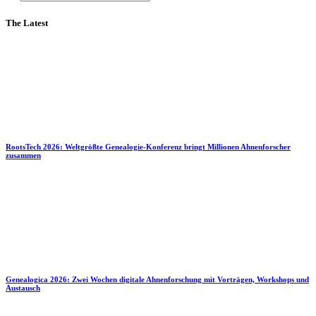
The Latest
RootsTech 2026: Weltgrößte Genealogie-Konferenz bringt Millionen Ahnenforscher
zusammen
Genealogica 2026: Zwei Wochen digitale Ahnenforschung mit Vorträgen, Workshops und
Austausch