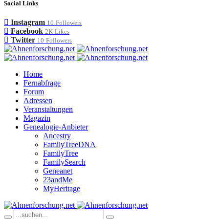
Social Links
Instagram
10
Followers
Facebook
2K
Likes
Twitter
10
Followers
Home
Fernabfrage
Forum
Adressen
Veranstaltungen
Magazin
Genealogie-Anbieter
Ancestry
FamilyTreeDNA
FamilyTree
FamilySearch
Geneanet
23andMe
MyHeritage