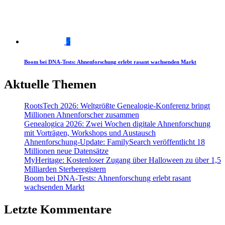
5
Boom bei DNA-Tests: Ahnenforschung erlebt rasant wachsenden Markt
Aktuelle Themen
RootsTech 2026: Weltgrößte Genealogie-Konferenz bringt
Millionen Ahnenforscher zusammen
Genealogica 2026: Zwei Wochen digitale Ahnenforschung
mit Vorträgen, Workshops und Austausch
Ahnenforschung-Update: FamilySearch veröffentlicht 18
Millionen neue Datensätze
MyHeritage: Kostenloser Zugang über Halloween zu über 1,5
Milliarden Sterberegistern
Boom bei DNA-Tests: Ahnenforschung erlebt rasant
wachsenden Markt
Letzte Kommentare