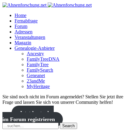
Home
Fernabfrage
Forum
Adressen
Veranstaltungen
Magazin
Genealogie-Anbieter
Ancestry
FamilyTreeDNA
FamilyTree
FamilySearch
Geneanet
23andMe
MyHeritage
Sie sind noch nicht im Forum angemeldet? Stellen Sie jetzt ihre
Frage und lassen Sie sich von unserer Community helfen!
Jetzt kostenlos
im Forum registrieren
Search