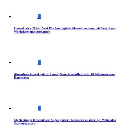
2
Genealogica 2026: Zwei Wochen digitale Ahnenforschung mit Vorträgen,
Workshops und Austausch
3
Ahnenforschung-Update: FamilySearch veröffentlicht 18 Millionen neue
Datensätze
4
MyHeritage: Kostenloser Zugang über Halloween zu über 1,5 Milliarden
Sterberegistern