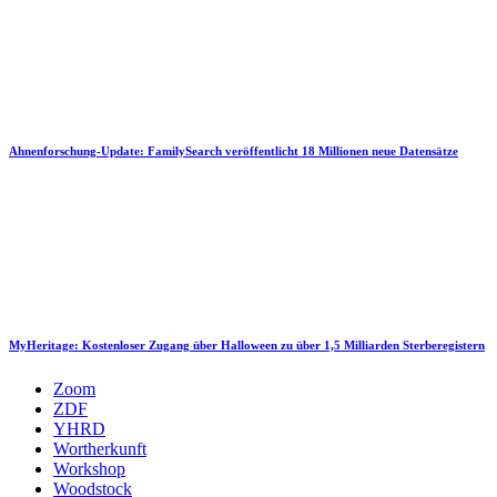
Ahnenforschung-Update: FamilySearch veröffentlicht 18 Millionen neue Datensätze
MyHeritage: Kostenloser Zugang über Halloween zu über 1,5 Milliarden Sterberegistern
Zoom
ZDF
YHRD
Wortherkunft
Workshop
Woodstock