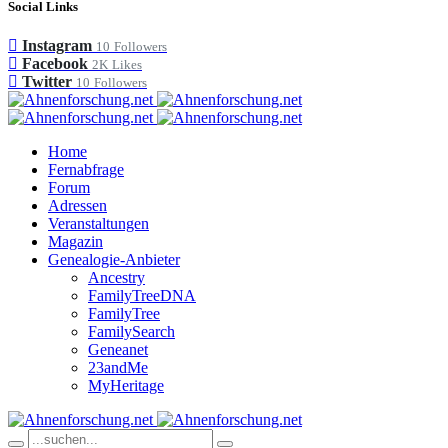
Social Links
Instagram
10
Followers
Facebook
2K
Likes
Twitter
10
Followers
Home
Fernabfrage
Forum
Adressen
Veranstaltungen
Magazin
Genealogie-Anbieter
Ancestry
FamilyTreeDNA
FamilyTree
FamilySearch
Geneanet
23andMe
MyHeritage