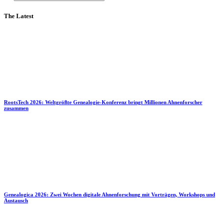
The Latest
RootsTech 2026: Weltgrößte Genealogie-Konferenz bringt Millionen Ahnenforscher
zusammen
Genealogica 2026: Zwei Wochen digitale Ahnenforschung mit Vorträgen, Workshops und
Austausch