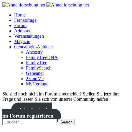
Home
Fernabfrage
Forum
Adressen
Veranstaltungen
Magazin
Genealogie-Anbieter
Ancestry
FamilyTreeDNA
FamilyTree
FamilySearch
Geneanet
23andMe
MyHeritage
Sie sind noch nicht im Forum angemeldet? Stellen Sie jetzt ihre
Frage und lassen Sie sich von unserer Community helfen!
Jetzt kostenlos
im Forum registrieren
Search