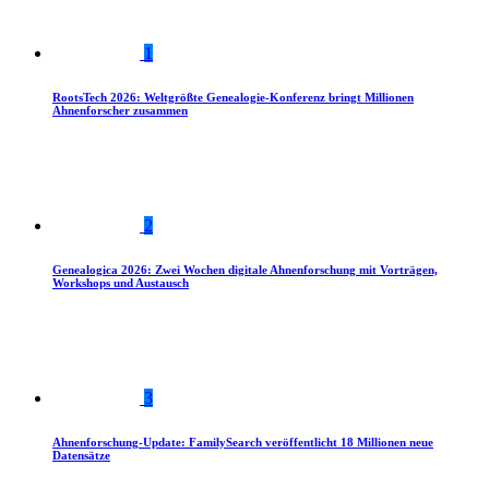
1
RootsTech 2026: Weltgrößte Genealogie-Konferenz bringt Millionen
Ahnenforscher zusammen
2
Genealogica 2026: Zwei Wochen digitale Ahnenforschung mit Vorträgen,
Workshops und Austausch
3
Ahnenforschung-Update: FamilySearch veröffentlicht 18 Millionen neue
Datensätze