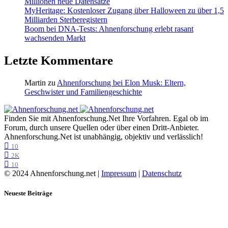
Millionen neue Datensätze
MyHeritage: Kostenloser Zugang über Halloween zu über 1,5
Milliarden Sterberegistern
Boom bei DNA-Tests: Ahnenforschung erlebt rasant
wachsenden Markt
Letzte Kommentare
Martin
zu
Ahnenforschung bei Elon Musk: Eltern,
Geschwister und Familiengeschichte
Finden Sie mit Ahnenforschung.Net Ihre Vorfahren. Egal ob im
Forum, durch unsere Quellen oder über einen Dritt-Anbieter.
Ahnenforschung.Net ist unabhängig, objektiv und verlässlich!
10
2K
10
© 2024 Ahnenforschung.net |
Impressum
|
Datenschutz
Neueste Beiträge