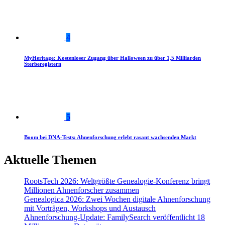
4
MyHeritage: Kostenloser Zugang über Halloween zu über 1,5 Milliarden
Sterberegistern
5
Boom bei DNA-Tests: Ahnenforschung erlebt rasant wachsenden Markt
Aktuelle Themen
RootsTech 2026: Weltgrößte Genealogie-Konferenz bringt
Millionen Ahnenforscher zusammen
Genealogica 2026: Zwei Wochen digitale Ahnenforschung
mit Vorträgen, Workshops und Austausch
Ahnenforschung-Update: FamilySearch veröffentlicht 18