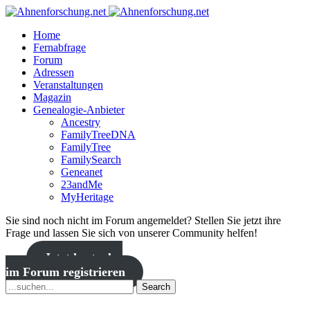
Home
Fernabfrage
Forum
Adressen
Veranstaltungen
Magazin
Genealogie-Anbieter
Ancestry
FamilyTreeDNA
FamilyTree
FamilySearch
Geneanet
23andMe
MyHeritage
Sie sind noch nicht im Forum angemeldet? Stellen Sie jetzt ihre
Frage und lassen Sie sich von unserer Community helfen!
Jetzt kostenlos
im Forum registrieren
Search