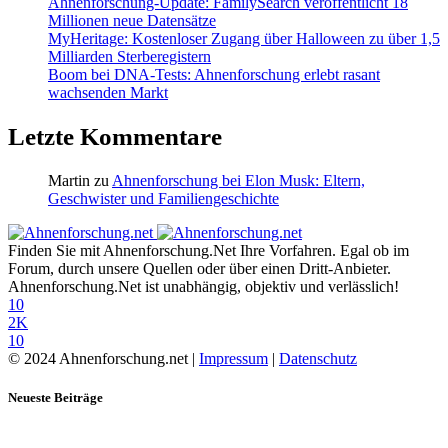
Ahnenforschung-Update: FamilySearch veröffentlicht 18
Millionen neue Datensätze
MyHeritage: Kostenloser Zugang über Halloween zu über 1,5
Milliarden Sterberegistern
Boom bei DNA-Tests: Ahnenforschung erlebt rasant
wachsenden Markt
Letzte Kommentare
Martin
zu
Ahnenforschung bei Elon Musk: Eltern,
Geschwister und Familiengeschichte
Finden Sie mit Ahnenforschung.Net Ihre Vorfahren. Egal ob im
Forum, durch unsere Quellen oder über einen Dritt-Anbieter.
Ahnenforschung.Net ist unabhängig, objektiv und verlässlich!
10
2K
10
© 2024 Ahnenforschung.net |
Impressum
|
Datenschutz
Neueste Beiträge