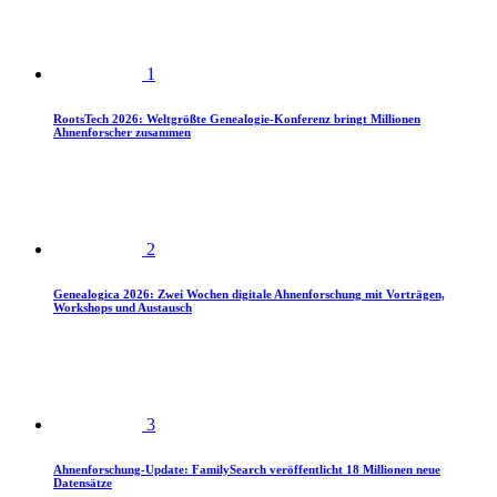
1
RootsTech 2026: Weltgrößte Genealogie-Konferenz bringt Millionen
Ahnenforscher zusammen
2
Genealogica 2026: Zwei Wochen digitale Ahnenforschung mit Vorträgen,
Workshops und Austausch
3
Ahnenforschung-Update: FamilySearch veröffentlicht 18 Millionen neue
Datensätze