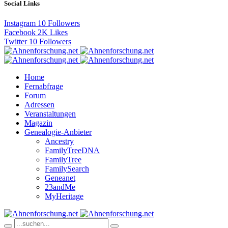
Social Links
Instagram
10
Followers
Facebook
2K
Likes
Twitter
10
Followers
Home
Fernabfrage
Forum
Adressen
Veranstaltungen
Magazin
Genealogie-Anbieter
Ancestry
FamilyTreeDNA
FamilyTree
FamilySearch
Geneanet
23andMe
MyHeritage