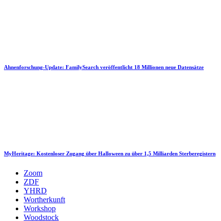
Ahnenforschung-Update: FamilySearch veröffentlicht 18 Millionen neue Datensätze
MyHeritage: Kostenloser Zugang über Halloween zu über 1,5 Milliarden Sterberegistern
Zoom
ZDF
YHRD
Wortherkunft
Workshop
Woodstock