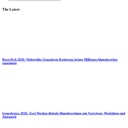
The Latest
RootsTech 2026: Weltgrößte Genealogie-Konferenz bringt Millionen Ahnenforscher
zusammen
Genealogica 2026: Zwei Wochen digitale Ahnenforschung mit Vorträgen, Workshops und
Austausch