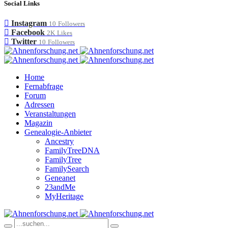
Social Links
Instagram
10
Followers
Facebook
2K
Likes
Twitter
10
Followers
Home
Fernabfrage
Forum
Adressen
Veranstaltungen
Magazin
Genealogie-Anbieter
Ancestry
FamilyTreeDNA
FamilyTree
FamilySearch
Geneanet
23andMe
MyHeritage