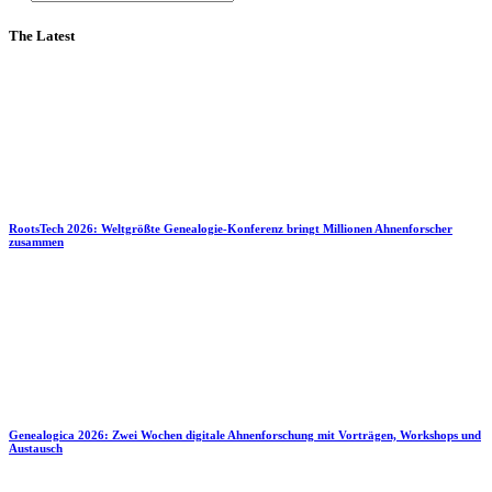
The Latest
RootsTech 2026: Weltgrößte Genealogie-Konferenz bringt Millionen Ahnenforscher
zusammen
Genealogica 2026: Zwei Wochen digitale Ahnenforschung mit Vorträgen, Workshops und
Austausch