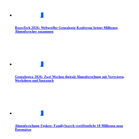
1
RootsTech 2026: Weltgrößte Genealogie-Konferenz bringt Millionen
Ahnenforscher zusammen
2
Genealogica 2026: Zwei Wochen digitale Ahnenforschung mit Vorträgen,
Workshops und Austausch
3
Ahnenforschung-Update: FamilySearch veröffentlicht 18 Millionen neue
Datensätze