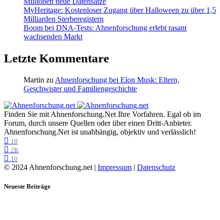
Millionen neue Datensätze
MyHeritage: Kostenloser Zugang über Halloween zu über 1,5
Milliarden Sterberegistern
Boom bei DNA-Tests: Ahnenforschung erlebt rasant
wachsenden Markt
Letzte Kommentare
Martin
zu
Ahnenforschung bei Elon Musk: Eltern,
Geschwister und Familiengeschichte
Finden Sie mit Ahnenforschung.Net Ihre Vorfahren. Egal ob im
Forum, durch unsere Quellen oder über einen Dritt-Anbieter.
Ahnenforschung.Net ist unabhängig, objektiv und verlässlich!
10
2K
10
© 2024 Ahnenforschung.net |
Impressum
|
Datenschutz
Neueste Beiträge