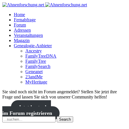
Home
Fernabfrage
Forum
Adressen
Veranstaltungen
Magazin
Genealogie-Anbieter
Ancestry
FamilyTreeDNA
FamilyTree
FamilySearch
Geneanet
23andMe
MyHeritage
Sie sind noch nicht im Forum angemeldet? Stellen Sie jetzt ihre
Frage und lassen Sie sich von unserer Community helfen!
Jetzt kostenlos
im Forum registrieren
Search