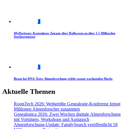
4
MyHeritage: Kostenloser Zugang über Halloween zu über 1,5 Milliarden
Sterberegistern
5
Boom bei DNA-Tests: Ahnenforschung erlebt rasant wachsenden Markt
Aktuelle Themen
RootsTech 2026: Weltgrößte Genealogie-Konferenz bringt
Millionen Ahnenforscher zusammen
Genealogica 2026: Zwei Wochen digitale Ahnenforschung
mit Vorträgen, Workshops und Austausch
Ahnenforschung-Update: FamilySearch veröffentlicht 18