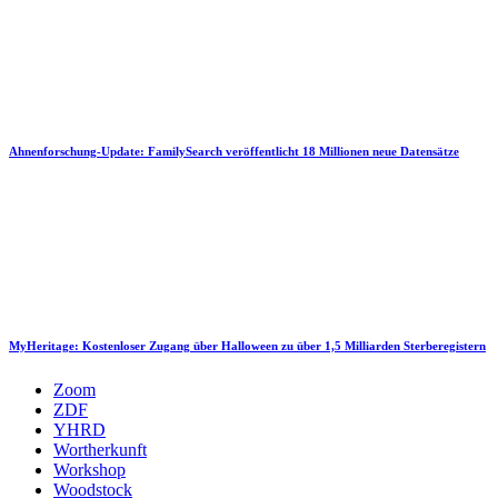
Ahnenforschung-Update: FamilySearch veröffentlicht 18 Millionen neue Datensätze
MyHeritage: Kostenloser Zugang über Halloween zu über 1,5 Milliarden Sterberegistern
Zoom
ZDF
YHRD
Wortherkunft
Workshop
Woodstock