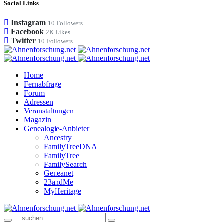
Social Links
Instagram
10
Followers
Facebook
2K
Likes
Twitter
10
Followers
Home
Fernabfrage
Forum
Adressen
Veranstaltungen
Magazin
Genealogie-Anbieter
Ancestry
FamilyTreeDNA
FamilyTree
FamilySearch
Geneanet
23andMe
MyHeritage