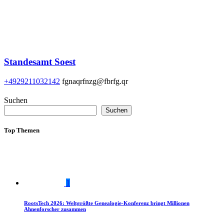
Standesamt Soest
+4929211032142
fgnaqrfnzg@fbrfg.qr
Suchen
Suchen
Top Themen
1
RootsTech 2026: Weltgrößte Genealogie-Konferenz bringt Millionen
Ahnenforscher zusammen