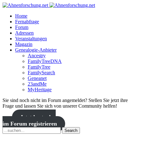
Home
Fernabfrage
Forum
Adressen
Veranstaltungen
Magazin
Genealogie-Anbieter
Ancestry
FamilyTreeDNA
FamilyTree
FamilySearch
Geneanet
23andMe
MyHeritage
Sie sind noch nicht im Forum angemeldet? Stellen Sie jetzt ihre
Frage und lassen Sie sich von unserer Community helfen!
Jetzt kostenlos
im Forum registrieren
Search