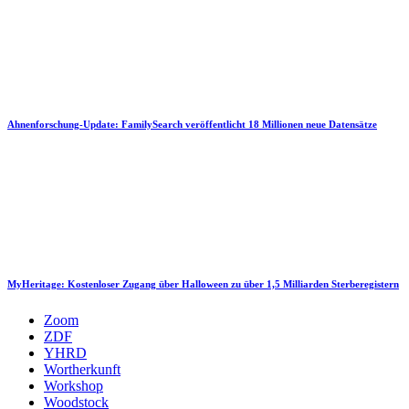
Ahnenforschung-Update: FamilySearch veröffentlicht 18 Millionen neue Datensätze
MyHeritage: Kostenloser Zugang über Halloween zu über 1,5 Milliarden Sterberegistern
Zoom
ZDF
YHRD
Wortherkunft
Workshop
Woodstock