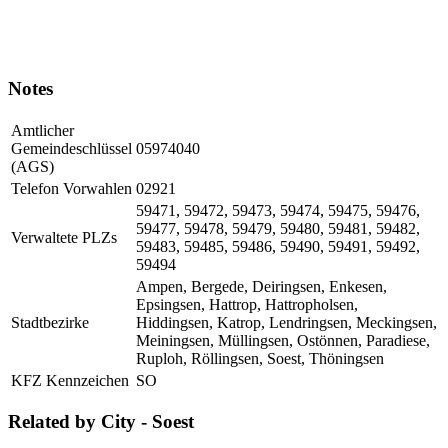
Notes
Amtlicher
Gemeindeschlüssel
05974040
(AGS)
Telefon Vorwahlen
02921
59471, 59472, 59473, 59474, 59475, 59476,
59477, 59478, 59479, 59480, 59481, 59482,
Verwaltete PLZs
59483, 59485, 59486, 59490, 59491, 59492,
59494
Ampen, Bergede, Deiringsen, Enkesen,
Epsingsen, Hattrop, Hattropholsen,
Stadtbezirke
Hiddingsen, Katrop, Lendringsen, Meckingsen,
Meiningsen, Müllingsen, Ostönnen, Paradiese,
Ruploh, Röllingsen, Soest, Thöningsen
KFZ Kennzeichen
SO
Related by City - Soest