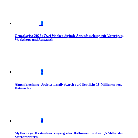
2
Genealogica 2026: Zwei Wochen digitale Ahnenforschung mit Vorträgen,
Workshops und Austausch
3
Ahnenforschung-Update: FamilySearch veröffentlicht 18 Millionen neue
Datensätze
4
MyHeritage: Kostenloser Zugang über Halloween zu über 1,5 Milliarden
Sterberegistern