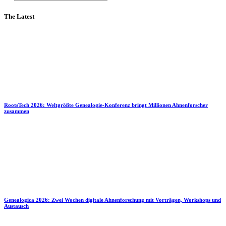
The Latest
RootsTech 2026: Weltgrößte Genealogie-Konferenz bringt Millionen Ahnenforscher
zusammen
Genealogica 2026: Zwei Wochen digitale Ahnenforschung mit Vorträgen, Workshops und
Austausch