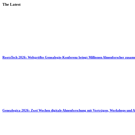
The Latest
RootsTech 2026: Weltgrößte Genealogie-Konferenz bringt Millionen Ahnenforscher zusa
Genealogica 2026: Zwei Wochen digitale Ahnenforschung mit Vorträgen, Workshops und A