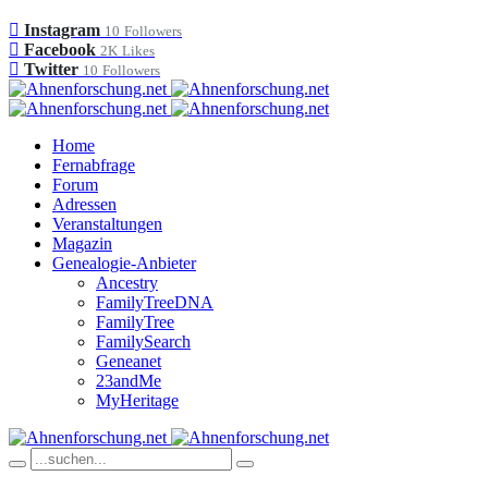
Instagram
10
Followers
Facebook
2K
Likes
Twitter
10
Followers
Home
Fernabfrage
Forum
Adressen
Veranstaltungen
Magazin
Genealogie-Anbieter
Ancestry
FamilyTreeDNA
FamilyTree
FamilySearch
Geneanet
23andMe
MyHeritage