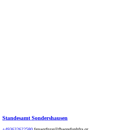
Standesamt Sondershausen
+493632622580
fgnaqrfnzg@fbaqrefunhfra.qr