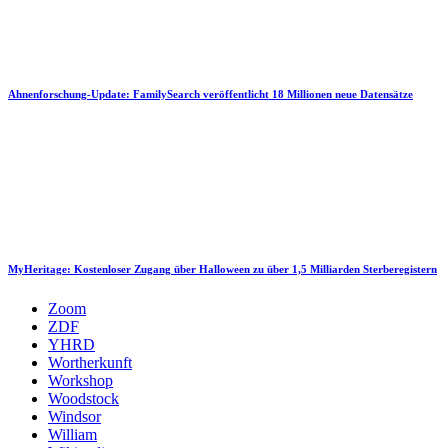
Ahnenforschung-Update: FamilySearch veröffentlicht 18 Millionen neue Datensätze
MyHeritage: Kostenloser Zugang über Halloween zu über 1,5 Milliarden Sterberegistern
Zoom
ZDF
YHRD
Wortherkunft
Workshop
Woodstock
Windsor
William