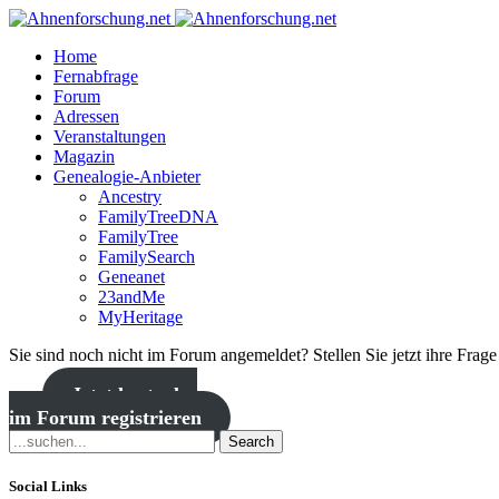
Home
Fernabfrage
Forum
Adressen
Veranstaltungen
Magazin
Genealogie-Anbieter
Ancestry
FamilyTreeDNA
FamilyTree
FamilySearch
Geneanet
23andMe
MyHeritage
Sie sind noch nicht im Forum angemeldet? Stellen Sie jetzt ihre Frag
Jetzt kostenlos
im Forum registrieren
Search
Social Links