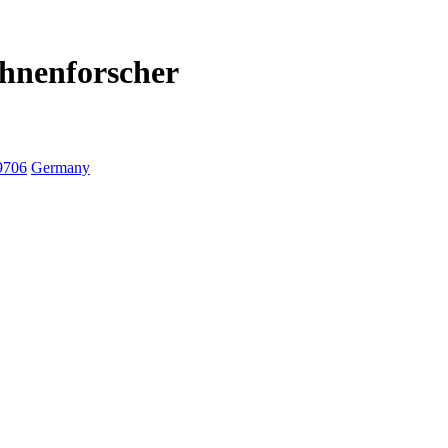
Ahnenforscher
9706
Germany