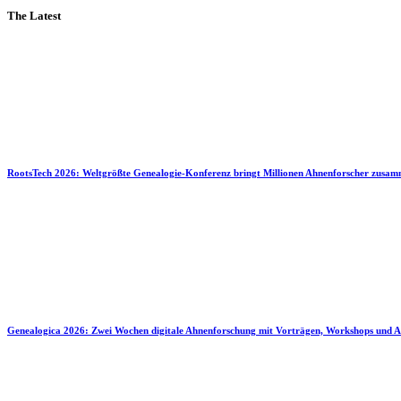
The Latest
RootsTech 2026: Weltgrößte Genealogie-Konferenz bringt Millionen Ahnenforscher zusa
Genealogica 2026: Zwei Wochen digitale Ahnenforschung mit Vorträgen, Workshops und A