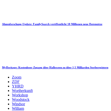
Ahnenforschung-Update: FamilySearch veröffentlicht 18 Millionen neue Datensätze
MyHeritage: Kostenloser Zugang über Halloween zu über 1,5 Milliarden Sterberegistern
Zoom
ZDF
YHRD
Wortherkunft
Workshop
Woodstock
Windsor
William