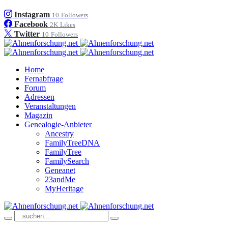
Instagram
10
Followers
Facebook
2K
Likes
Twitter
10
Followers
Home
Fernabfrage
Forum
Adressen
Veranstaltungen
Magazin
Genealogie-Anbieter
Ancestry
FamilyTreeDNA
FamilyTree
FamilySearch
Geneanet
23andMe
MyHeritage