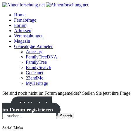
Home
Fernabfrage
Forum
Adressen
Veranstaltungen
Magazin
Genealogie-Anbieter
Ancestry
FamilyTreeDNA
FamilyTree
FamilySearch
Geneanet
23andMe
MyHeritage
Sie sind noch nicht im Forum angemeldet? Stellen Sie jetzt ihre Frag
Jetzt kostenlos
im Forum registrieren
Search
Social Links