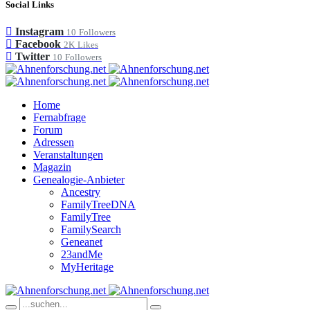
Social Links
Instagram
10
Followers
Facebook
2K
Likes
Twitter
10
Followers
Home
Fernabfrage
Forum
Adressen
Veranstaltungen
Magazin
Genealogie-Anbieter
Ancestry
FamilyTreeDNA
FamilyTree
FamilySearch
Geneanet
23andMe
MyHeritage