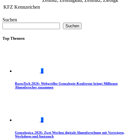
Zehbitz, Zehmigkau, Zehmitz, Ziebigk
KFZ Kennzeichen
Suchen
Suchen
Top Themen
1
RootsTech 2026: Weltgrößte Genealogie-Konferenz bringt Millionen
Ahnenforscher zusammen
2
Genealogica 2026: Zwei Wochen digitale Ahnenforschung mit Vorträgen,
Workshops und Austausch