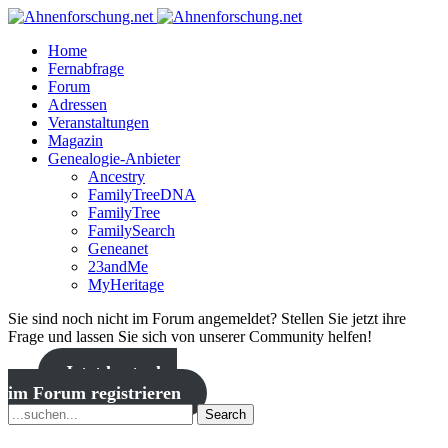
Home
Fernabfrage
Forum
Adressen
Veranstaltungen
Magazin
Genealogie-Anbieter
Ancestry
FamilyTreeDNA
FamilyTree
FamilySearch
Geneanet
23andMe
MyHeritage
Sie sind noch nicht im Forum angemeldet? Stellen Sie jetzt ihre
Frage und lassen Sie sich von unserer Community helfen!
Jetzt kostenlos
im Forum registrieren
Search