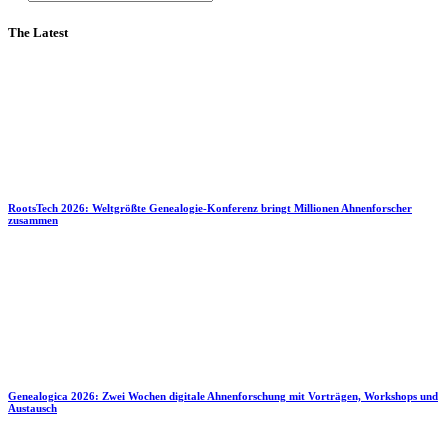
The Latest
RootsTech 2026: Weltgrößte Genealogie-Konferenz bringt Millionen Ahnenforscher
zusammen
Genealogica 2026: Zwei Wochen digitale Ahnenforschung mit Vorträgen, Workshops und
Austausch