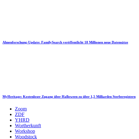
Ahnenforschung-Update: FamilySearch veröffentlicht 18 Millionen neue Datensätze
MyHeritage: Kostenloser Zugang über Halloween zu über 1,5 Milliarden Sterberegistern
Zoom
ZDF
YHRD
Wortherkunft
Workshop
Woodstock