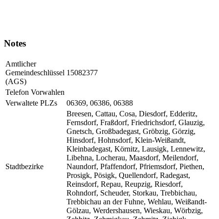
Notes
Amtlicher
Gemeindeschlüssel
15082377
(AGS)
Telefon Vorwahlen
Verwaltete PLZs
06369, 06386, 06388
Breesen, Cattau, Cosa, Diesdorf, Edderitz,
Fernsdorf, Fraßdorf, Friedrichsdorf, Glauzig,
Gnetsch, Großbadegast, Gröbzig, Görzig,
Hinsdorf, Hohnsdorf, Klein-Weißandt,
Kleinbadegast, Körnitz, Lausigk, Lennewitz,
Libehna, Locherau, Maasdorf, Meilendorf,
Stadtbezirke
Naundorf, Pfaffendorf, Pfriemsdorf, Piethen,
Prosigk, Pösigk, Quellendorf, Radegast,
Reinsdorf, Repau, Reupzig, Riesdorf,
Rohndorf, Scheuder, Storkau, Trebbichau,
Trebbichau an der Fuhne, Wehlau, Weißandt-
Gölzau, Werdershausen, Wieskau, Wörbzig,