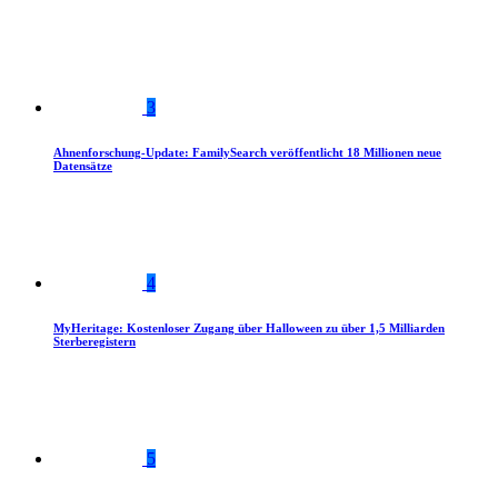
3
Ahnenforschung-Update: FamilySearch veröffentlicht 18 Millionen neue
Datensätze
4
MyHeritage: Kostenloser Zugang über Halloween zu über 1,5 Milliarden
Sterberegistern
5