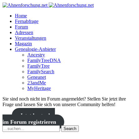
Home
Fernabfrage
Forum
Adressen
Veranstaltungen
Magazin
Genealogie-Anbieter
Ancestry
FamilyTreeDNA
FamilyTree
FamilySearch
Geneanet
23andMe
MyHeritage
Sie sind noch nicht im Forum angemeldet? Stellen Sie jetzt ihre
Frage und lassen Sie sich von unserer Community helfen!
Jetzt kostenlos
im Forum registrieren
Search