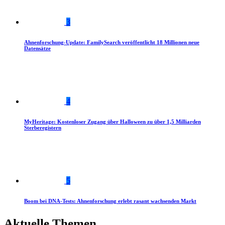
3
Ahnenforschung-Update: FamilySearch veröffentlicht 18 Millionen neue
Datensätze
4
MyHeritage: Kostenloser Zugang über Halloween zu über 1,5 Milliarden
Sterberegistern
5
Boom bei DNA-Tests: Ahnenforschung erlebt rasant wachsenden Markt
Aktuelle Themen