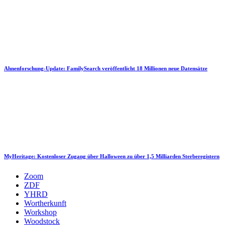
Ahnenforschung-Update: FamilySearch veröffentlicht 18 Millionen neue Datensätze
MyHeritage: Kostenloser Zugang über Halloween zu über 1,5 Milliarden Sterberegistern
Zoom
ZDF
YHRD
Wortherkunft
Workshop
Woodstock