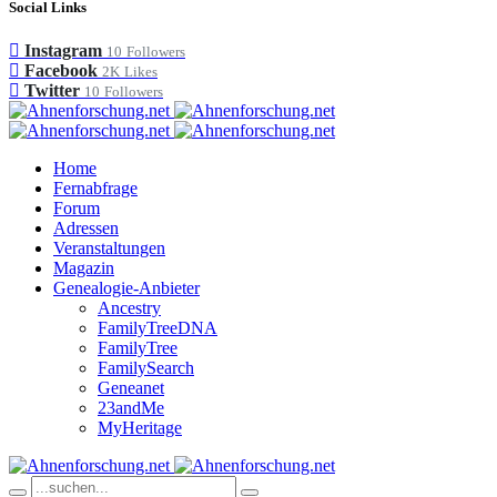
Social Links
Instagram
10
Followers
Facebook
2K
Likes
Twitter
10
Followers
Home
Fernabfrage
Forum
Adressen
Veranstaltungen
Magazin
Genealogie-Anbieter
Ancestry
FamilyTreeDNA
FamilyTree
FamilySearch
Geneanet
23andMe
MyHeritage