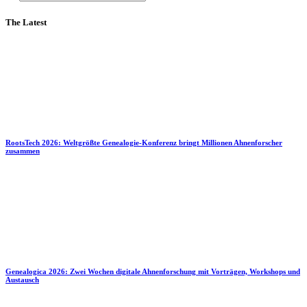
The Latest
RootsTech 2026: Weltgrößte Genealogie-Konferenz bringt Millionen Ahnenforscher
zusammen
Genealogica 2026: Zwei Wochen digitale Ahnenforschung mit Vorträgen, Workshops und
Austausch