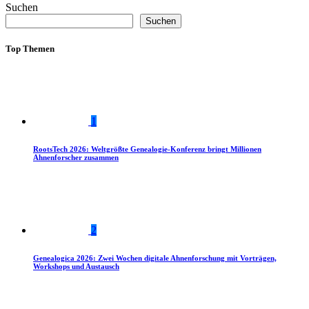
Suchen
Suchen
Top Themen
1
RootsTech 2026: Weltgrößte Genealogie-Konferenz bringt Millionen
Ahnenforscher zusammen
2
Genealogica 2026: Zwei Wochen digitale Ahnenforschung mit Vorträgen,
Workshops und Austausch