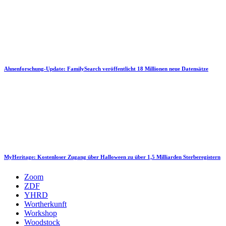
Ahnenforschung-Update: FamilySearch veröffentlicht 18 Millionen neue Datensätze
MyHeritage: Kostenloser Zugang über Halloween zu über 1,5 Milliarden Sterberegistern
Zoom
ZDF
YHRD
Wortherkunft
Workshop
Woodstock