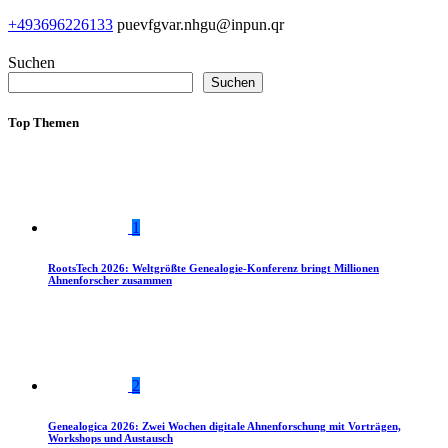
+493696226133
puevfgvar.nhgu@inpun.qr
Suchen
Suchen
Top Themen
1
RootsTech 2026: Weltgrößte Genealogie-Konferenz bringt Millionen
Ahnenforscher zusammen
2
Genealogica 2026: Zwei Wochen digitale Ahnenforschung mit Vorträgen,
Workshops und Austausch