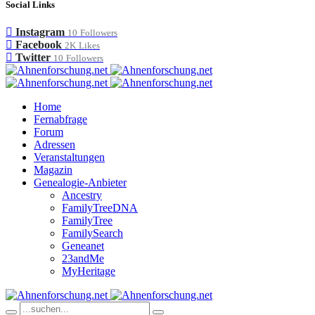
Social Links
Instagram
10
Followers
Facebook
2K
Likes
Twitter
10
Followers
Home
Fernabfrage
Forum
Adressen
Veranstaltungen
Magazin
Genealogie-Anbieter
Ancestry
FamilyTreeDNA
FamilyTree
FamilySearch
Geneanet
23andMe
MyHeritage