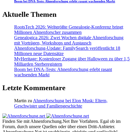
Boom bei DNA-Tests: Ahnenforschung erlebt rasant wachsenden Markt
Aktuelle Themen
RootsTech 2026: Weltgrößte Genealogie-Konferenz bringt
Millionen Ahnenforscher zusammen
Genealogica 2026: Zwei Wochen digitale Ahnenforschung
mit Vorträgen, Workshops und Austausch
Ahnenforschung-Update: FamilySearch veröffentlicht 18
Millionen neue Datensätze
MyHeritage: Kostenloser Zugang über Halloween zu über 1,5
Milliarden Sterberegistern
Boom bei DNA-Tests: Ahnenforschung erlebt rasant
wachsenden Markt
Letzte Kommentare
Martin
zu
Ahnenforschung bei Elon Musk: Eltern,
Geschwister und Familiengeschichte
Finden Sie mit Ahnenforschung.Net Ihre Vorfahren. Egal ob im
Forum, durch unsere Quellen oder über einen Dritt-Anbieter.
Ahnenforschung.Net ist unabhängig, objektiv und verlässlich!