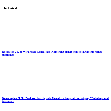
The Latest
RootsTech 2026: Weltgrößte Genealogie-Konferenz bringt Millionen Ahnenforscher
zusammen
Genealogica 2026: Zwei Wochen digitale Ahnenforschung mit Vorträgen, Workshops und
Austausch