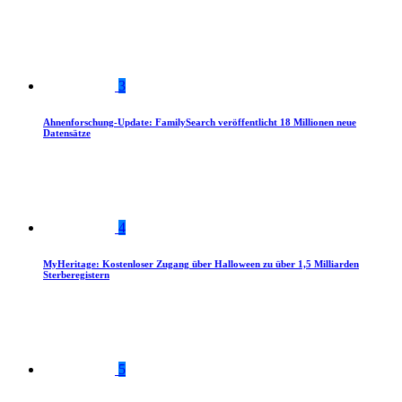
3
Ahnenforschung-Update: FamilySearch veröffentlicht 18 Millionen neue
Datensätze
4
MyHeritage: Kostenloser Zugang über Halloween zu über 1,5 Milliarden
Sterberegistern
5