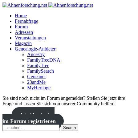
Home
Fernabfrage
Forum
Adressen
Veranstaltungen
Magazin
Genealogie-Anbieter
Ancestry
FamilyTreeDNA
FamilyTree
FamilySearch
Geneanet
23andMe
MyHeritage
Sie sind noch nicht im Forum angemeldet? Stellen Sie jetzt ihre
Frage und lassen Sie sich von unserer Community helfen!
Jetzt kostenlos
im Forum registrieren
Search