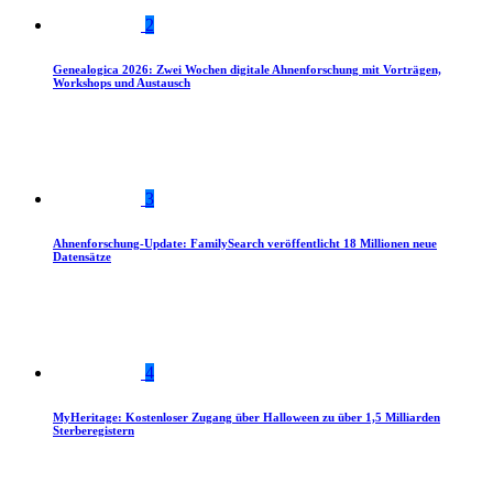
2
Genealogica 2026: Zwei Wochen digitale Ahnenforschung mit Vorträgen,
Workshops und Austausch
3
Ahnenforschung-Update: FamilySearch veröffentlicht 18 Millionen neue
Datensätze
4
MyHeritage: Kostenloser Zugang über Halloween zu über 1,5 Milliarden
Sterberegistern