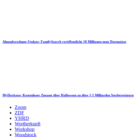
Ahnenforschung-Update: FamilySearch veröffentlicht 18 Millionen neue Datensätze
MyHeritage: Kostenloser Zugang über Halloween zu über 1,5 Milliarden Sterberegistern
Zoom
ZDF
YHRD
Wortherkunft
Workshop
Woodstock