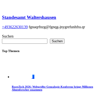
Standesamt Waltershausen
+493622630139
fgnaqrfnzg@fgnqg-jnygrefunhfra.qr
Suchen
Suchen
Top Themen
1
RootsTech 2026: Weltgrößte Genealogie-Konferenz bringt Millionen
Ahnenforscher zusammen