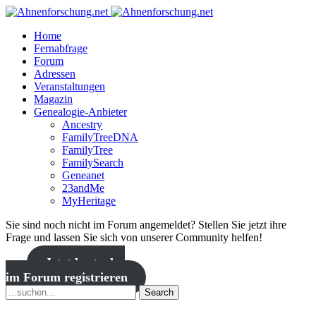
Home
Fernabfrage
Forum
Adressen
Veranstaltungen
Magazin
Genealogie-Anbieter
Ancestry
FamilyTreeDNA
FamilyTree
FamilySearch
Geneanet
23andMe
MyHeritage
Sie sind noch nicht im Forum angemeldet? Stellen Sie jetzt ihre
Frage und lassen Sie sich von unserer Community helfen!
Jetzt kostenlos
im Forum registrieren
Search