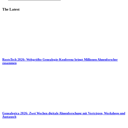
The Latest
RootsTech 2026: Weltgrößte Genealogie-Konferenz bringt Millionen Ahnenforscher
zusammen
Genealogica 2026: Zwei Wochen digitale Ahnenforschung mit Vorträgen, Workshops und
Austausch