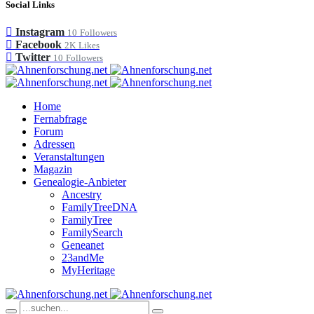
Social Links
Instagram
10
Followers
Facebook
2K
Likes
Twitter
10
Followers
Home
Fernabfrage
Forum
Adressen
Veranstaltungen
Magazin
Genealogie-Anbieter
Ancestry
FamilyTreeDNA
FamilyTree
FamilySearch
Geneanet
23andMe
MyHeritage