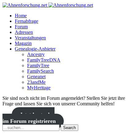
Home
Fernabfrage
Forum
Adressen
Veranstaltungen
Magazin
Genealogie-Anbieter
Ancestry
FamilyTreeDNA
FamilyTree
FamilySearch
Geneanet
23andMe
MyHeritage
Sie sind noch nicht im Forum angemeldet? Stellen Sie jetzt ihre
Frage und lassen Sie sich von unserer Community helfen!
Jetzt kostenlos
im Forum registrieren
Search