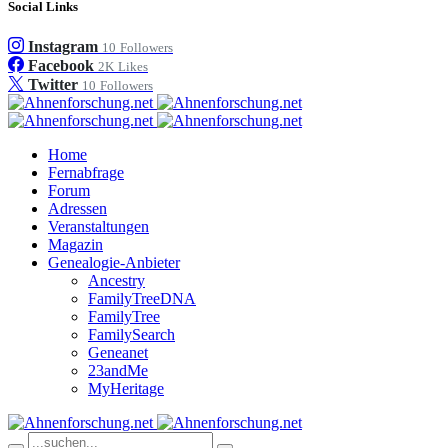
Social Links
Instagram
10
Followers
Facebook
2K
Likes
Twitter
10
Followers
Home
Fernabfrage
Forum
Adressen
Veranstaltungen
Magazin
Genealogie-Anbieter
Ancestry
FamilyTreeDNA
FamilyTree
FamilySearch
Geneanet
23andMe
MyHeritage