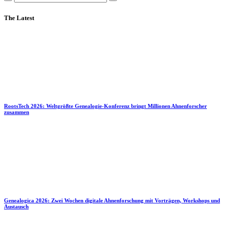
The Latest
RootsTech 2026: Weltgrößte Genealogie-Konferenz bringt Millionen Ahnenforscher
zusammen
Genealogica 2026: Zwei Wochen digitale Ahnenforschung mit Vorträgen, Workshops und
Austausch