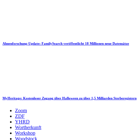
Ahnenforschung-Update: FamilySearch veröffentlicht 18 Millionen neue Datensätze
MyHeritage: Kostenloser Zugang über Halloween zu über 1,5 Milliarden Sterberegistern
Zoom
ZDF
YHRD
Wortherkunft
Workshop
Woodstock