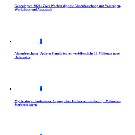
Genealogica 2026: Zwei Wochen digitale Ahnenforschung mit Vorträgen,
Workshops und Austausch
3
Ahnenforschung-Update: FamilySearch veröffentlicht 18 Millionen neue
Datensätze
4
MyHeritage: Kostenloser Zugang über Halloween zu über 1,5 Milliarden
Sterberegistern