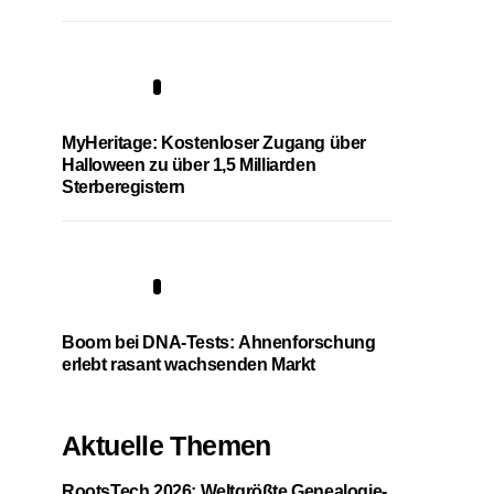
4
MyHeritage: Kostenloser Zugang über
Halloween zu über 1,5 Milliarden
Sterberegistern
5
Boom bei DNA-Tests: Ahnenforschung
erlebt rasant wachsenden Markt
Aktuelle Themen
RootsTech 2026: Weltgrößte Genealogie-