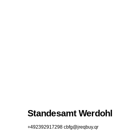
Standesamt Werdohl
+492392917298
cbfg@jreqbuy.qr