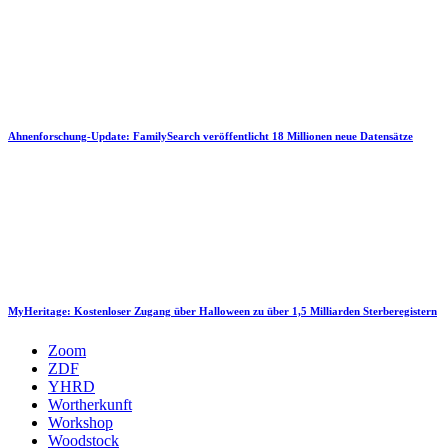
Ahnenforschung-Update: FamilySearch veröffentlicht 18 Millionen neue Datensätze
MyHeritage: Kostenloser Zugang über Halloween zu über 1,5 Milliarden Sterberegistern
Zoom
ZDF
YHRD
Wortherkunft
Workshop
Woodstock