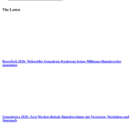
The Latest
RootsTech 2026: Weltgrößte Genealogie-Konferenz bringt Millionen Ahnenforscher
zusammen
Genealogica 2026: Zwei Wochen digitale Ahnenforschung mit Vorträgen, Workshops und
Austausch