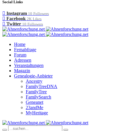
Social Links
Instagram
10
Followers
Facebook
2K
Likes
Twitter
10
Followers
Home
Fernabfrage
Forum
Adressen
Veranstaltungen
Magazin
Genealogie-Anbieter
Ancestry
FamilyTreeDNA
FamilyTree
FamilySearch
Geneanet
23andMe
MyHeritage