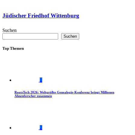
Jüdischer Friedhof Wittenburg
Suchen
Suchen
Top Themen
1
RootsTech 2026: Weltgrößte Genealogie-Konferenz bringt Millionen
Ahnenforscher zusammen
2