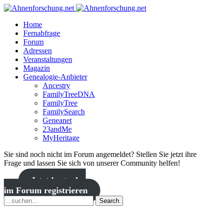
Home
Fernabfrage
Forum
Adressen
Veranstaltungen
Magazin
Genealogie-Anbieter
Ancestry
FamilyTreeDNA
FamilyTree
FamilySearch
Geneanet
23andMe
MyHeritage
Sie sind noch nicht im Forum angemeldet? Stellen Sie jetzt ihre
Frage und lassen Sie sich von unserer Community helfen!
Jetzt kostenlos
im Forum registrieren
Search