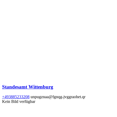
Standesamt Wittenburg
+493885233208
unpugznaa@fgnqg-jvggraohet.qr
Kein Bild verfügbar