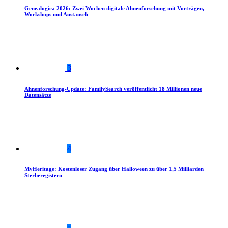
Genealogica 2026: Zwei Wochen digitale Ahnenforschung mit Vorträgen,
Workshops und Austausch
3
Ahnenforschung-Update: FamilySearch veröffentlicht 18 Millionen neue
Datensätze
4
MyHeritage: Kostenloser Zugang über Halloween zu über 1,5 Milliarden
Sterberegistern