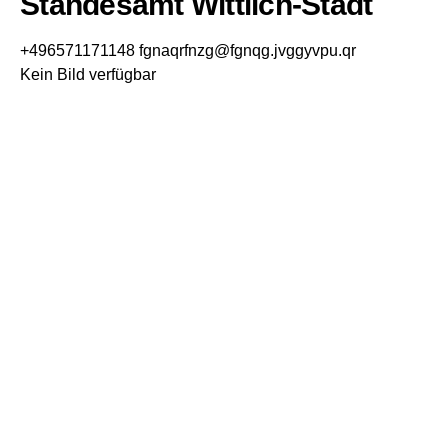
Standesamt Wittlich-Stadt
+496571171148
fgnaqrfnzg@fgnqg.jvggyvpu.qr
Kein Bild verfügbar