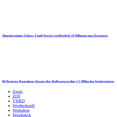
Ahnenforschung-Update: FamilySearch veröffentlicht 18 Millionen neue Datensätze
MyHeritage: Kostenloser Zugang über Halloween zu über 1,5 Milliarden Sterberegistern
Zoom
ZDF
YHRD
Wortherkunft
Workshop
Woodstock