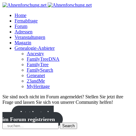
Home
Fernabfrage
Forum
Adressen
Veranstaltungen
Magazin
Genealogie-Anbieter
Ancestry
FamilyTreeDNA
FamilyTree
FamilySearch
Geneanet
23andMe
MyHeritage
Sie sind noch nicht im Forum angemeldet? Stellen Sie jetzt ihre
Frage und lassen Sie sich von unserer Community helfen!
Jetzt kostenlos
im Forum registrieren
Search