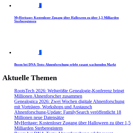
4
MyHeritage: Kostenloser Zugang über Halloween zu über 1,5 Milliarden
Sterberegistern
5
Boom bei DNA-Tests: Ahnenforschung erlebt rasant wachsenden Markt
Aktuelle Themen
RootsTech 2026: Weltgrößte Genealogie-Konferenz bringt
Millionen Ahnenforscher zusammen
Genealogica 2026: Zwei Wochen digitale Ahnenforschung
mit Vorträgen, Workshops und Austausch
Ahnenforschung-Update: FamilySearch veröffentlicht 18
Millionen neue Datensätze
MyHeritage: Kostenloser Zugang über Halloween zu über 1,5
Milliarden Sterberegistern