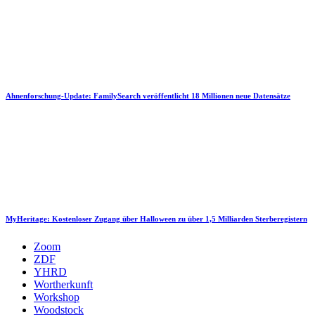
Ahnenforschung-Update: FamilySearch veröffentlicht 18 Millionen neue Datensätze
MyHeritage: Kostenloser Zugang über Halloween zu über 1,5 Milliarden Sterberegistern
Zoom
ZDF
YHRD
Wortherkunft
Workshop
Woodstock