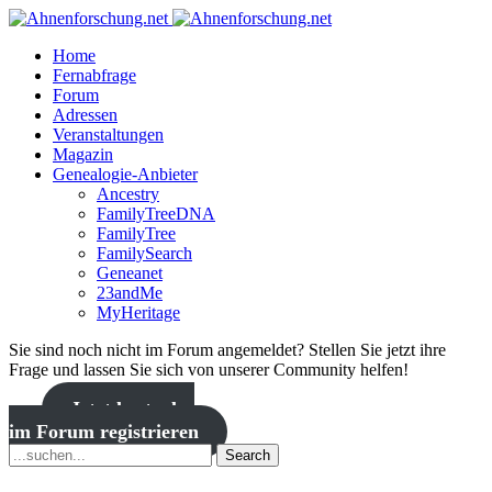
Home
Fernabfrage
Forum
Adressen
Veranstaltungen
Magazin
Genealogie-Anbieter
Ancestry
FamilyTreeDNA
FamilyTree
FamilySearch
Geneanet
23andMe
MyHeritage
Sie sind noch nicht im Forum angemeldet? Stellen Sie jetzt ihre
Frage und lassen Sie sich von unserer Community helfen!
Jetzt kostenlos
im Forum registrieren
Search