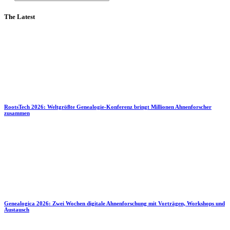
The Latest
RootsTech 2026: Weltgrößte Genealogie-Konferenz bringt Millionen Ahnenforscher
zusammen
Genealogica 2026: Zwei Wochen digitale Ahnenforschung mit Vorträgen, Workshops und
Austausch