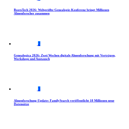
RootsTech 2026: Weltgrößte Genealogie-Konferenz bringt Millionen
Ahnenforscher zusammen
2
Genealogica 2026: Zwei Wochen digitale Ahnenforschung mit Vorträgen,
Workshops und Austausch
3
Ahnenforschung-Update: FamilySearch veröffentlicht 18 Millionen neue
Datensätze