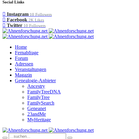
Social Links
Instagram
10
Followers
Facebook
2K
Likes
Twitter
10
Followers
Home
Fernabfrage
Forum
Adressen
Veranstaltungen
Magazin
Genealogie-Anbieter
Ancestry
FamilyTreeDNA
FamilyTree
FamilySearch
Geneanet
23andMe
MyHeritage