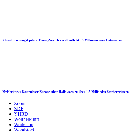
Ahnenforschung-Update: FamilySearch veröffentlicht 18 Millionen neue Datensätze
MyHeritage: Kostenloser Zugang über Halloween zu über 1,5 Milliarden Sterberegistern
Zoom
ZDF
YHRD
Wortherkunft
Workshop
Woodstock