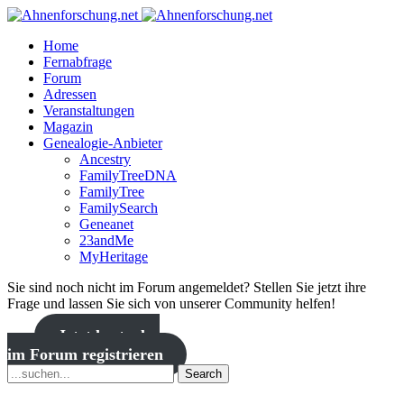
Home
Fernabfrage
Forum
Adressen
Veranstaltungen
Magazin
Genealogie-Anbieter
Ancestry
FamilyTreeDNA
FamilyTree
FamilySearch
Geneanet
23andMe
MyHeritage
Sie sind noch nicht im Forum angemeldet? Stellen Sie jetzt ihre
Frage und lassen Sie sich von unserer Community helfen!
Jetzt kostenlos
im Forum registrieren
Search