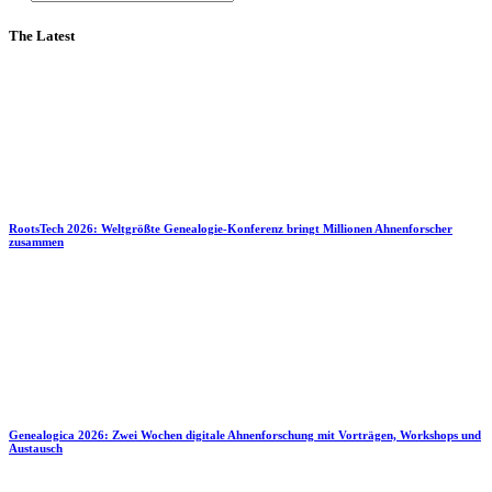
The Latest
RootsTech 2026: Weltgrößte Genealogie-Konferenz bringt Millionen Ahnenforscher
zusammen
Genealogica 2026: Zwei Wochen digitale Ahnenforschung mit Vorträgen, Workshops und
Austausch