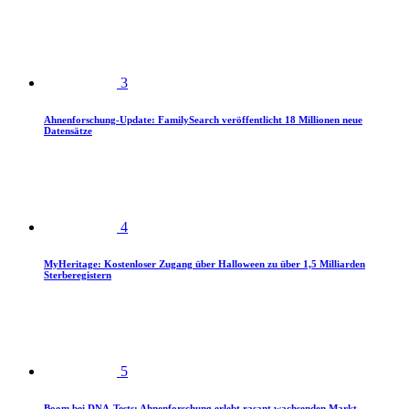
3
Ahnenforschung-Update: FamilySearch veröffentlicht 18 Millionen neue
Datensätze
4
MyHeritage: Kostenloser Zugang über Halloween zu über 1,5 Milliarden
Sterberegistern
5
Boom bei DNA-Tests: Ahnenforschung erlebt rasant wachsenden Markt