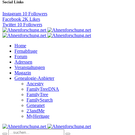
Social Links
Instagram
10
Followers
Facebook
2K
Likes
Twitter
10
Followers
Home
Fernabfrage
Forum
Adressen
Veranstaltungen
Magazin
Genealogie-Anbieter
Ancestry
FamilyTreeDNA
FamilyTree
FamilySearch
Geneanet
23andMe
MyHeritage