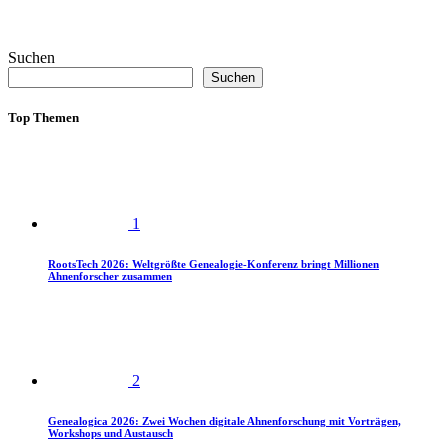
Suchen
Suchen
Top Themen
1
RootsTech 2026: Weltgrößte Genealogie-Konferenz bringt Millionen
Ahnenforscher zusammen
2
Genealogica 2026: Zwei Wochen digitale Ahnenforschung mit Vorträgen,
Workshops und Austausch