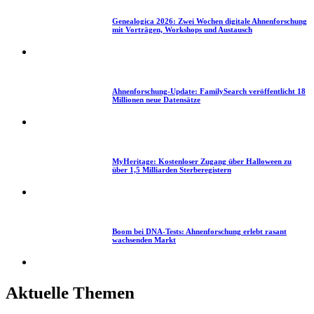
2
Genealogica 2026: Zwei Wochen digitale Ahnenforschung
mit Vorträgen, Workshops und Austausch
3
Ahnenforschung-Update: FamilySearch veröffentlicht 18
Millionen neue Datensätze
4
MyHeritage: Kostenloser Zugang über Halloween zu
über 1,5 Milliarden Sterberegistern
5
Boom bei DNA-Tests: Ahnenforschung erlebt rasant
wachsenden Markt
Aktuelle Themen