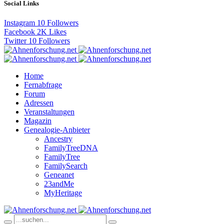
Social Links
Instagram
10
Followers
Facebook
2K
Likes
Twitter
10
Followers
Home
Fernabfrage
Forum
Adressen
Veranstaltungen
Magazin
Genealogie-Anbieter
Ancestry
FamilyTreeDNA
FamilyTree
FamilySearch
Geneanet
23andMe
MyHeritage