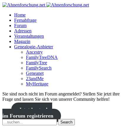
Home
Fernabfrage
Forum
Adressen
Veranstaltungen
Magazin
Genealogie-Anbieter
Ancestry
FamilyTreeDNA
FamilyTree
FamilySearch
Geneanet
23andMe
MyHeritage
Sie sind noch nicht im Forum angemeldet? Stellen Sie jetzt ihre
Frage und lassen Sie sich von unserer Community helfen!
Jetzt kostenlos
im Forum registrieren
Search