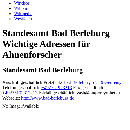
Windsor
William
Wikipedia
Westfalen
Standesamt Bad Berleburg |
Wichtige Adressen für
Ahnenforscher
Standesamt Bad Berleburg
Anschrift geschäftlich
Poststr. 42
Bad Berleburg
57319
Germany
Telefon geschäftlich
:
+492751923213
Fax geschäftlich
:
+49275192317213
E-Mail geschäftlich
:
vasb@onq-oreyrohet.qr
Webseite
:
http://www.bad-berleburg.de
No Image Available