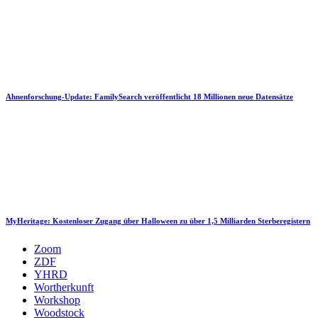
Ahnenforschung-Update: FamilySearch veröffentlicht 18 Millionen neue Datensätze
MyHeritage: Kostenloser Zugang über Halloween zu über 1,5 Milliarden Sterberegistern
Zoom
ZDF
YHRD
Wortherkunft
Workshop
Woodstock