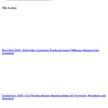
The Latest
RootsTech 2026: Weltgrößte Genealogie-Konferenz bringt Millionen Ahnenforscher
zusammen
Genealogica 2026: Zwei Wochen digitale Ahnenforschung mit Vorträgen, Workshops und
Austausch