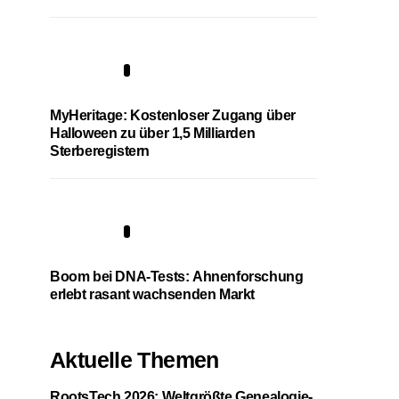
4
MyHeritage: Kostenloser Zugang über
Halloween zu über 1,5 Milliarden
Sterberegistern
5
Boom bei DNA-Tests: Ahnenforschung
erlebt rasant wachsenden Markt
Aktuelle Themen
RootsTech 2026: Weltgrößte Genealogie-