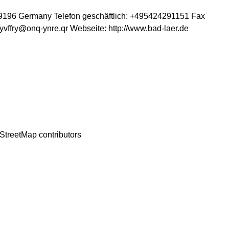
9196
Germany
Telefon geschäftlich
:
+495424291151
Fax
yvffry@onq-ynre.qr
Webseite
:
http://www.bad-laer.de
StreetMap
contributors