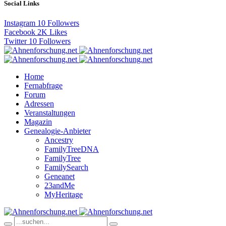
Social Links
Instagram
10
Followers
Facebook
2K
Likes
Twitter
10
Followers
Home
Fernabfrage
Forum
Adressen
Veranstaltungen
Magazin
Genealogie-Anbieter
Ancestry
FamilyTreeDNA
FamilyTree
FamilySearch
Geneanet
23andMe
MyHeritage