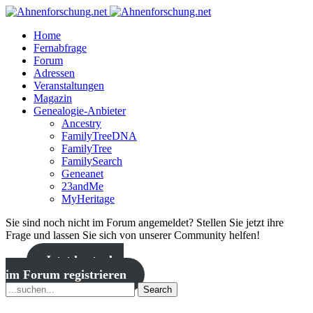
Home
Fernabfrage
Forum
Adressen
Veranstaltungen
Magazin
Genealogie-Anbieter
Ancestry
FamilyTreeDNA
FamilyTree
FamilySearch
Geneanet
23andMe
MyHeritage
Sie sind noch nicht im Forum angemeldet? Stellen Sie jetzt ihre
Frage und lassen Sie sich von unserer Community helfen!
Jetzt kostenlos
im Forum registrieren
Search