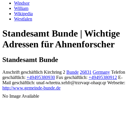
Windsor
William
Wikipedia
Westfalen
Standesamt Bunde | Wichtige
Adressen für Ahnenforscher
Standesamt Bunde
Anschrift geschäftlich
Kirchring 2
Bunde
26831
Germany
Telefon
geschäftlich
:
+49495380930
Fax geschäftlich
:
+49495380912
E-
Mail geschäftlich
:
unaf-whretra.xehfr@trzrvaqr-ohaqr.qr
Webseite
:
http://www.gemeinde-bunde.de
No Image Available