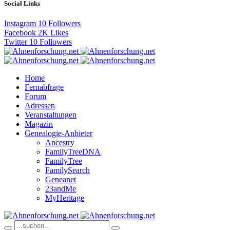
Social Links
Instagram
10
Followers
Facebook
2K
Likes
Twitter
10
Followers
Home
Fernabfrage
Forum
Adressen
Veranstaltungen
Magazin
Genealogie-Anbieter
Ancestry
FamilyTreeDNA
FamilyTree
FamilySearch
Geneanet
23andMe
MyHeritage