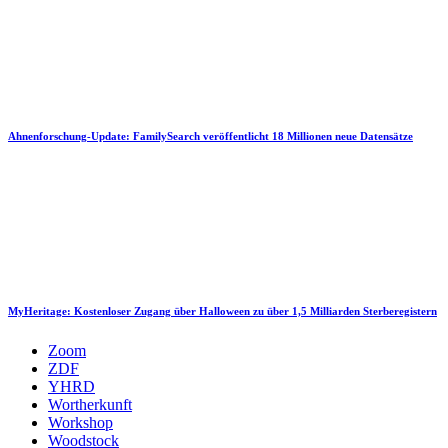
Ahnenforschung-Update: FamilySearch veröffentlicht 18 Millionen neue Datensätze
MyHeritage: Kostenloser Zugang über Halloween zu über 1,5 Milliarden Sterberegistern
Zoom
ZDF
YHRD
Wortherkunft
Workshop
Woodstock