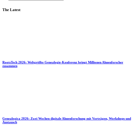
The Latest
RootsTech 2026: Weltgrößte Genealogie-Konferenz bringt Millionen Ahnenforscher
zusammen
Genealogica 2026: Zwei Wochen digitale Ahnenforschung mit Vorträgen, Workshops und
Austausch