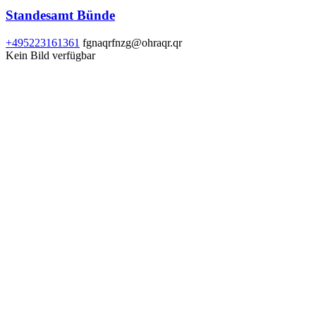
Standesamt Bünde
+495223161361
fgnaqrfnzg@ohraqr.qr
Kein Bild verfügbar