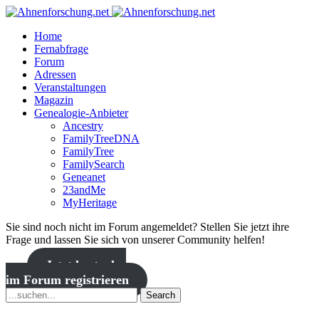
Home
Fernabfrage
Forum
Adressen
Veranstaltungen
Magazin
Genealogie-Anbieter
Ancestry
FamilyTreeDNA
FamilyTree
FamilySearch
Geneanet
23andMe
MyHeritage
Sie sind noch nicht im Forum angemeldet? Stellen Sie jetzt ihre
Frage und lassen Sie sich von unserer Community helfen!
Jetzt kostenlos
im Forum registrieren
Search