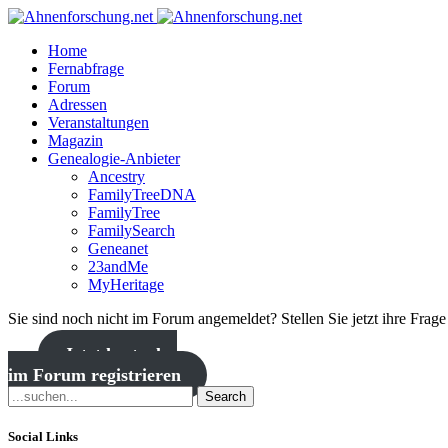
Home
Fernabfrage
Forum
Adressen
Veranstaltungen
Magazin
Genealogie-Anbieter
Ancestry
FamilyTreeDNA
FamilyTree
FamilySearch
Geneanet
23andMe
MyHeritage
Sie sind noch nicht im Forum angemeldet? Stellen Sie jetzt ihre Frag
Jetzt kostenlos
im Forum registrieren
Search
Social Links