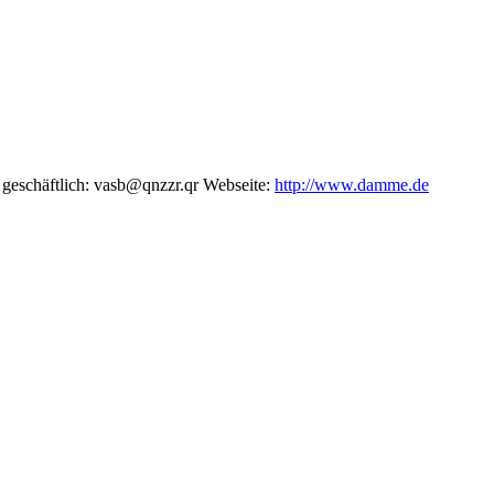
geschäftlich
:
vasb@qnzzr.qr
Webseite
:
http://www.damme.de