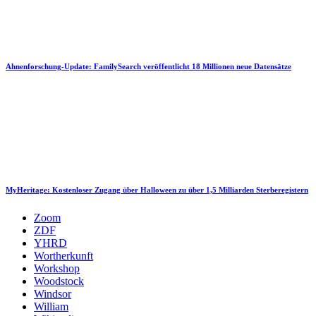
Ahnenforschung-Update: FamilySearch veröffentlicht 18 Millionen neue Datensätze
MyHeritage: Kostenloser Zugang über Halloween zu über 1,5 Milliarden Sterberegistern
Zoom
ZDF
YHRD
Wortherkunft
Workshop
Woodstock
Windsor
William