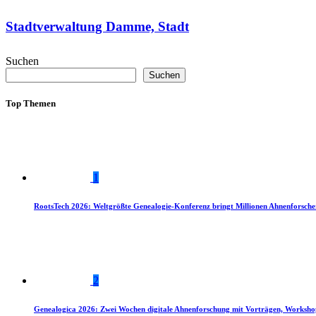
Stadtverwaltung Damme, Stadt
Suchen
Suchen
Top Themen
1
RootsTech 2026: Weltgrößte Genealogie-Konferenz bringt Millionen Ahnenforsch
2
Genealogica 2026: Zwei Wochen digitale Ahnenforschung mit Vorträgen, Worksho