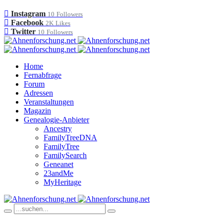
Instagram
10
Followers
Facebook
2K
Likes
Twitter
10
Followers
Home
Fernabfrage
Forum
Adressen
Veranstaltungen
Magazin
Genealogie-Anbieter
Ancestry
FamilyTreeDNA
FamilyTree
FamilySearch
Geneanet
23andMe
MyHeritage