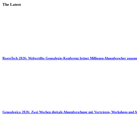
The Latest
RootsTech 2026: Weltgrößte Genealogie-Konferenz bringt Millionen Ahnenforscher zusa
Genealogica 2026: Zwei Wochen digitale Ahnenforschung mit Vorträgen, Workshops und A