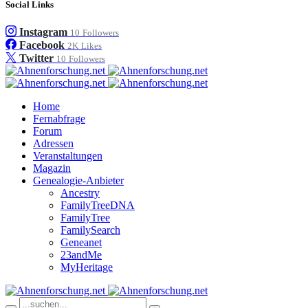
Social Links
Instagram
10
Followers
Facebook
2K
Likes
Twitter
10
Followers
Home
Fernabfrage
Forum
Adressen
Veranstaltungen
Magazin
Genealogie-Anbieter
Ancestry
FamilyTreeDNA
FamilyTree
FamilySearch
Geneanet
23andMe
MyHeritage