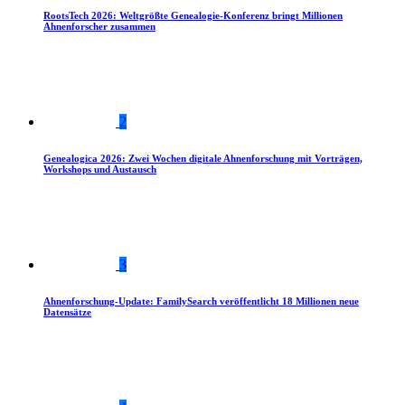
RootsTech 2026: Weltgrößte Genealogie-Konferenz bringt Millionen
Ahnenforscher zusammen
2
Genealogica 2026: Zwei Wochen digitale Ahnenforschung mit Vorträgen,
Workshops und Austausch
3
Ahnenforschung-Update: FamilySearch veröffentlicht 18 Millionen neue
Datensätze