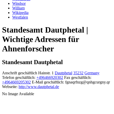
Windsor
William
Wikipedia
Westfalen
Standesamt Dautphetal |
Wichtige Adressen für
Ahnenforscher
Standesamt Dautphetal
Anschrift geschäftlich
Hainstr. 1
Dautphetal
35232
Germany
Telefon geschäftlich
:
+496466920302
Fax geschäftlich
:
+4964669205302
E-Mail geschäftlich
:
fgnaqrfnzg@qnhgcurgny.qr
Webseite
:
http://www.dautphetal.de
No Image Available