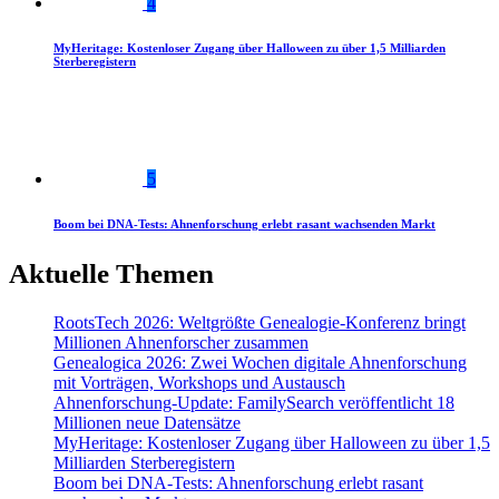
4
MyHeritage: Kostenloser Zugang über Halloween zu über 1,5 Milliarden
Sterberegistern
5
Boom bei DNA-Tests: Ahnenforschung erlebt rasant wachsenden Markt
Aktuelle Themen
RootsTech 2026: Weltgrößte Genealogie-Konferenz bringt
Millionen Ahnenforscher zusammen
Genealogica 2026: Zwei Wochen digitale Ahnenforschung
mit Vorträgen, Workshops und Austausch
Ahnenforschung-Update: FamilySearch veröffentlicht 18
Millionen neue Datensätze
MyHeritage: Kostenloser Zugang über Halloween zu über 1,5
Milliarden Sterberegistern
Boom bei DNA-Tests: Ahnenforschung erlebt rasant