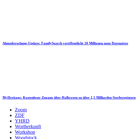
Ahnenforschung-Update: FamilySearch veröffentlicht 18 Millionen neue Datensätze
MyHeritage: Kostenloser Zugang über Halloween zu über 1,5 Milliarden Sterberegistern
Zoom
ZDF
YHRD
Wortherkunft
Workshop
Woodstock