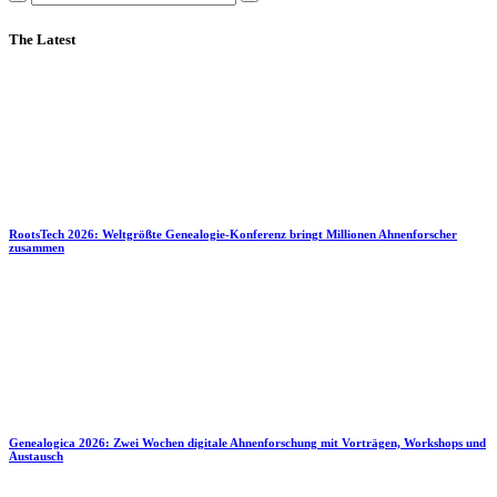
The Latest
RootsTech 2026: Weltgrößte Genealogie-Konferenz bringt Millionen Ahnenforscher
zusammen
Genealogica 2026: Zwei Wochen digitale Ahnenforschung mit Vorträgen, Workshops und
Austausch