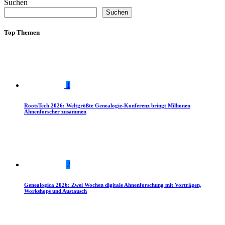
Suchen
Suchen
Top Themen
1
RootsTech 2026: Weltgrößte Genealogie-Konferenz bringt Millionen
Ahnenforscher zusammen
2
Genealogica 2026: Zwei Wochen digitale Ahnenforschung mit Vorträgen,
Workshops und Austausch