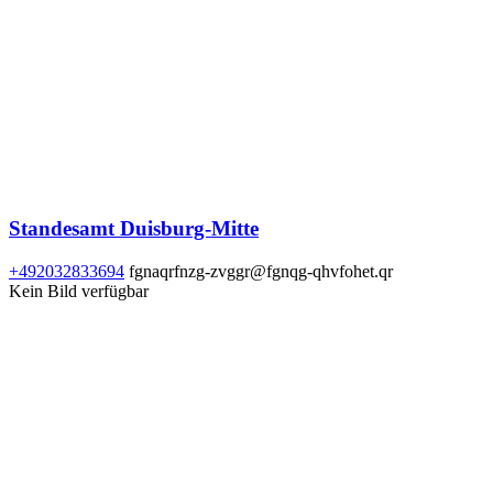
Standesamt Duisburg-Mitte
+492032833694
fgnaqrfnzg-zvggr@fgnqg-qhvfohet.qr
Kein Bild verfügbar