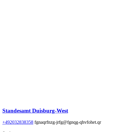
Standesamt Duisburg-West
+492032838358
fgnaqrfnzg-jrfg@fgnqg-qhvfohet.qr