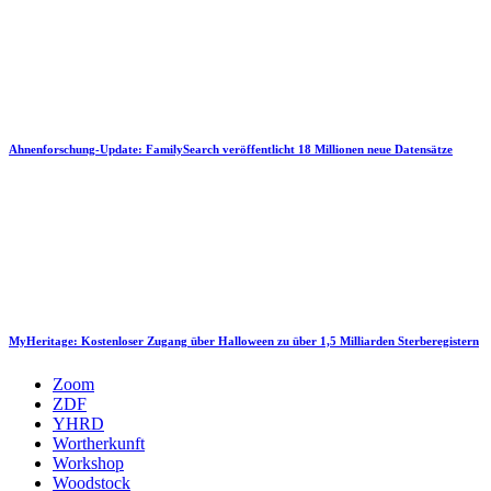
Ahnenforschung-Update: FamilySearch veröffentlicht 18 Millionen neue Datensätze
MyHeritage: Kostenloser Zugang über Halloween zu über 1,5 Milliarden Sterberegistern
Zoom
ZDF
YHRD
Wortherkunft
Workshop
Woodstock