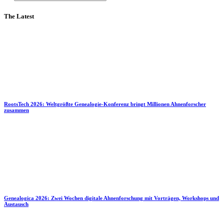
The Latest
RootsTech 2026: Weltgrößte Genealogie-Konferenz bringt Millionen Ahnenforscher
zusammen
Genealogica 2026: Zwei Wochen digitale Ahnenforschung mit Vorträgen, Workshops und
Austausch