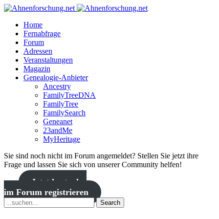
Home
Fernabfrage
Forum
Adressen
Veranstaltungen
Magazin
Genealogie-Anbieter
Ancestry
FamilyTreeDNA
FamilyTree
FamilySearch
Geneanet
23andMe
MyHeritage
Sie sind noch nicht im Forum angemeldet? Stellen Sie jetzt ihre
Frage und lassen Sie sich von unserer Community helfen!
Jetzt kostenlos
im Forum registrieren
Search