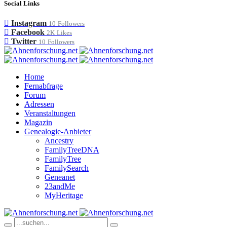
Social Links
Instagram
10
Followers
Facebook
2K
Likes
Twitter
10
Followers
Home
Fernabfrage
Forum
Adressen
Veranstaltungen
Magazin
Genealogie-Anbieter
Ancestry
FamilyTreeDNA
FamilyTree
FamilySearch
Geneanet
23andMe
MyHeritage