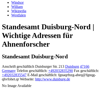
Windsor
William
Wikipedia
Westfalen
Standesamt Duisburg-Nord |
Wichtige Adressen für
Ahnenforscher
Standesamt Duisburg-Nord
Anschrift geschäftlich
Duisburger Str. 213
Duisburg
47166
Germany
Telefon geschäftlich
:
+492032835290
Fax geschäftlich
:
+492032835547
E-Mail geschäftlich
:
fgnaqrfnzg-abeq@fgnqg-
qhvfohet.qr
Webseite
:
http://www.duisburg.de
No Image Available