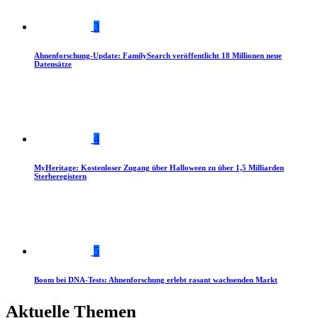
3
Ahnenforschung-Update: FamilySearch veröffentlicht 18 Millionen neue
Datensätze
4
MyHeritage: Kostenloser Zugang über Halloween zu über 1,5 Milliarden
Sterberegistern
5
Boom bei DNA-Tests: Ahnenforschung erlebt rasant wachsenden Markt
Aktuelle Themen