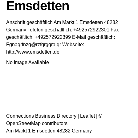
Emsdetten
Anschrift geschäftlich
Am Markt 1
Emsdetten
48282
Germany
Telefon geschäftlich
:
+492572922301
Fax
geschäftlich
:
+492572922399
E-Mail geschäftlich
:
Fgnaqrfnzg@rzfqrggra.qr
Webseite
:
http://www.emsdetten.de
No Image Available
Connections Business Directory
|
Leaflet
| ©
OpenStreetMap
contributors
Am Markt 1 Emsdetten 48282 Germany