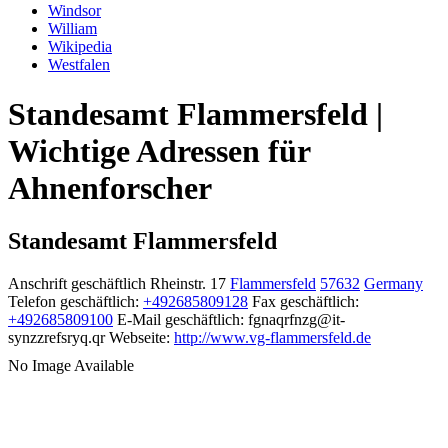
Windsor
William
Wikipedia
Westfalen
Standesamt Flammersfeld |
Wichtige Adressen für
Ahnenforscher
Standesamt Flammersfeld
Anschrift geschäftlich
Rheinstr. 17
Flammersfeld
57632
Germany
Telefon geschäftlich
:
+492685809128
Fax geschäftlich
:
+492685809100
E-Mail geschäftlich
:
fgnaqrfnzg@it-
synzzrefsryq.qr
Webseite
:
http://www.vg-flammersfeld.de
No Image Available