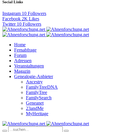
Social Links
Instagram
10
Followers
Facebook
2K
Likes
Twitter
10
Followers
Home
Fernabfrage
Forum
Adressen
Veranstaltungen
Magazin
Genealogie-Anbieter
Ancestry
FamilyTreeDNA
FamilyTree
FamilySearch
Geneanet
23andMe
MyHeritage