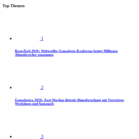
Top Themen
1
RootsTech 2026: Weltgrößte Genealogie-Konferenz bringt Millionen
Ahnenforscher zusammen
2
Genealogica 2026: Zwei Wochen digitale Ahnenforschung mit Vorträgen,
Workshops und Austausch
3