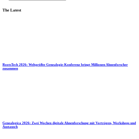
The Latest
RootsTech 2026: Weltgrößte Genealogie-Konferenz bringt Millionen Ahnenforscher
zusammen
Genealogica 2026: Zwei Wochen digitale Ahnenforschung mit Vorträgen, Workshops und
Austausch