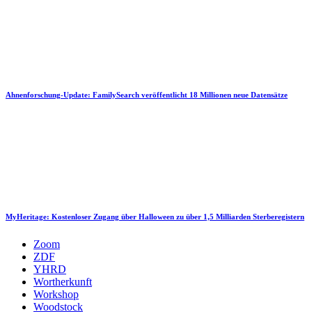
Ahnenforschung-Update: FamilySearch veröffentlicht 18 Millionen neue Datensätze
MyHeritage: Kostenloser Zugang über Halloween zu über 1,5 Milliarden Sterberegistern
Zoom
ZDF
YHRD
Wortherkunft
Workshop
Woodstock