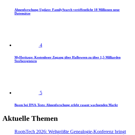
Ahnenforschung-Update: FamilySearch veröffentlicht 18 Millionen neue
Datensätze
4
MyHeritage: Kostenloser Zugang über Halloween zu über 1,5 Milliarden
Sterberegistern
5
Boom bei DNA-Tests: Ahnenforschung erlebt rasant wachsenden Markt
Aktuelle Themen
RootsTech 2026: Weltgrößte Genealogie-Konferenz bringt