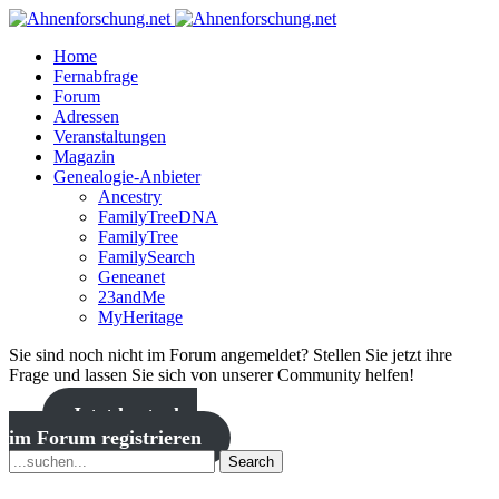
Home
Fernabfrage
Forum
Adressen
Veranstaltungen
Magazin
Genealogie-Anbieter
Ancestry
FamilyTreeDNA
FamilyTree
FamilySearch
Geneanet
23andMe
MyHeritage
Sie sind noch nicht im Forum angemeldet? Stellen Sie jetzt ihre
Frage und lassen Sie sich von unserer Community helfen!
Jetzt kostenlos
im Forum registrieren
Search