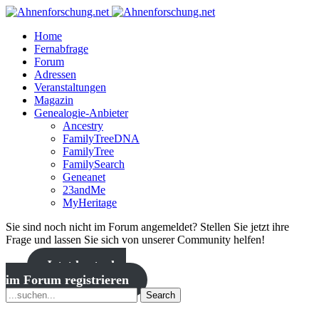
Home
Fernabfrage
Forum
Adressen
Veranstaltungen
Magazin
Genealogie-Anbieter
Ancestry
FamilyTreeDNA
FamilyTree
FamilySearch
Geneanet
23andMe
MyHeritage
Sie sind noch nicht im Forum angemeldet? Stellen Sie jetzt ihre
Frage und lassen Sie sich von unserer Community helfen!
Jetzt kostenlos
im Forum registrieren
Search