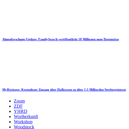
Ahnenforschung-Update: FamilySearch veröffentlicht 18 Millionen neue Datensätze
MyHeritage: Kostenloser Zugang über Halloween zu über 1,5 Milliarden Sterberegistern
Zoom
ZDF
YHRD
Wortherkunft
Workshop
Woodstock