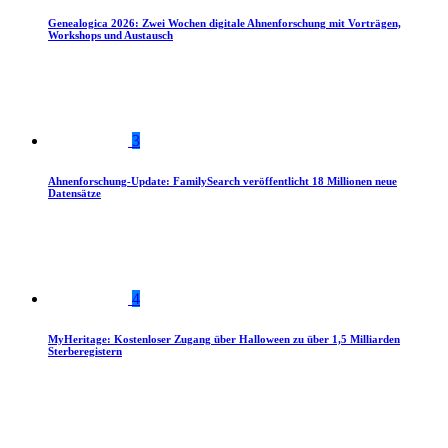
Genealogica 2026: Zwei Wochen digitale Ahnenforschung mit Vorträgen,
Workshops und Austausch
3
Ahnenforschung-Update: FamilySearch veröffentlicht 18 Millionen neue
Datensätze
4
MyHeritage: Kostenloser Zugang über Halloween zu über 1,5 Milliarden
Sterberegistern