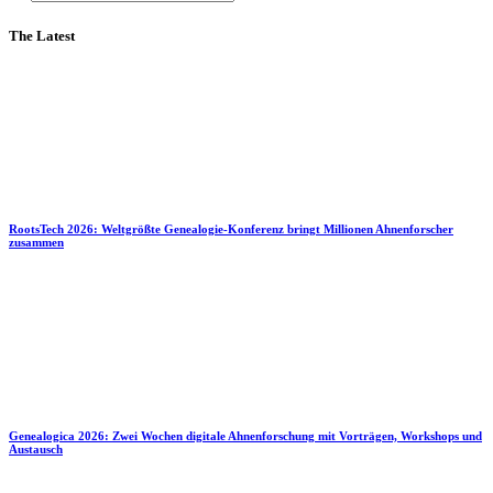
The Latest
RootsTech 2026: Weltgrößte Genealogie-Konferenz bringt Millionen Ahnenforscher
zusammen
Genealogica 2026: Zwei Wochen digitale Ahnenforschung mit Vorträgen, Workshops und
Austausch