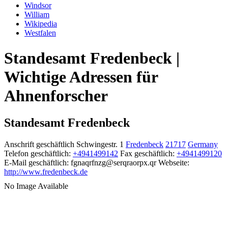
Windsor
William
Wikipedia
Westfalen
Standesamt Fredenbeck |
Wichtige Adressen für
Ahnenforscher
Standesamt Fredenbeck
Anschrift geschäftlich
Schwingestr. 1
Fredenbeck
21717
Germany
Telefon geschäftlich
:
+4941499142
Fax geschäftlich
:
+4941499120
E-Mail geschäftlich
:
fgnaqrfnzg@serqraorpx.qr
Webseite
:
http://www.fredenbeck.de
No Image Available