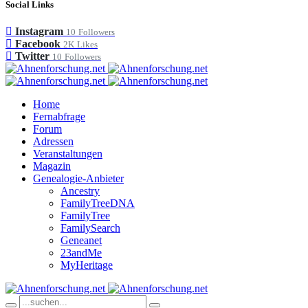
Social Links
Instagram
10
Followers
Facebook
2K
Likes
Twitter
10
Followers
Home
Fernabfrage
Forum
Adressen
Veranstaltungen
Magazin
Genealogie-Anbieter
Ancestry
FamilyTreeDNA
FamilyTree
FamilySearch
Geneanet
23andMe
MyHeritage