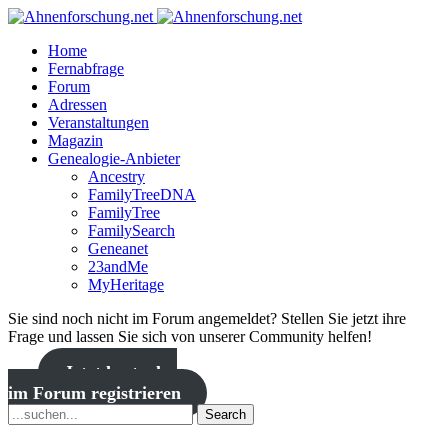
Home
Fernabfrage
Forum
Adressen
Veranstaltungen
Magazin
Genealogie-Anbieter
Ancestry
FamilyTreeDNA
FamilyTree
FamilySearch
Geneanet
23andMe
MyHeritage
Sie sind noch nicht im Forum angemeldet? Stellen Sie jetzt ihre
Frage und lassen Sie sich von unserer Community helfen!
Jetzt kostenlos
im Forum registrieren
Search