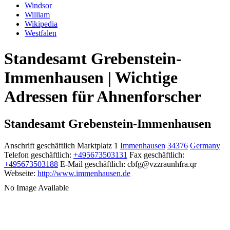
Windsor
William
Wikipedia
Westfalen
Standesamt Grebenstein-
Immenhausen | Wichtige
Adressen für Ahnenforscher
Standesamt Grebenstein-Immenhausen
Anschrift geschäftlich
Marktplatz 1
Immenhausen
34376
Germany
Telefon geschäftlich
:
+495673503131
Fax geschäftlich
:
+495673503188
E-Mail geschäftlich
:
cbfg@vzzraunhfra.qr
Webseite
:
http://www.immenhausen.de
No Image Available