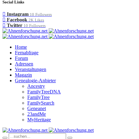
Social Links
Instagram
10
Followers
Facebook
2K
Likes
Twitter
10
Followers
Home
Fernabfrage
Forum
Adressen
Veranstaltungen
Magazin
Genealogie-Anbieter
Ancestry
FamilyTreeDNA
FamilyTree
FamilySearch
Geneanet
23andMe
MyHeritage