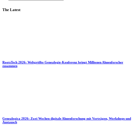
The Latest
RootsTech 2026: Weltgrößte Genealogie-Konferenz bringt Millionen Ahnenforscher
zusammen
Genealogica 2026: Zwei Wochen digitale Ahnenforschung mit Vorträgen, Workshops und
Austausch