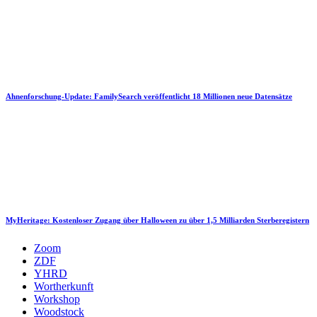
Ahnenforschung-Update: FamilySearch veröffentlicht 18 Millionen neue Datensätze
MyHeritage: Kostenloser Zugang über Halloween zu über 1,5 Milliarden Sterberegistern
Zoom
ZDF
YHRD
Wortherkunft
Workshop
Woodstock