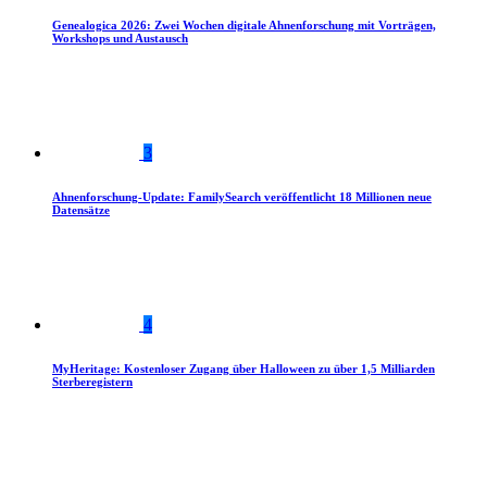
Genealogica 2026: Zwei Wochen digitale Ahnenforschung mit Vorträgen,
Workshops und Austausch
3
Ahnenforschung-Update: FamilySearch veröffentlicht 18 Millionen neue
Datensätze
4
MyHeritage: Kostenloser Zugang über Halloween zu über 1,5 Milliarden
Sterberegistern