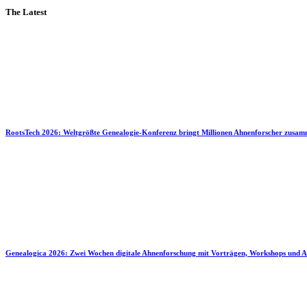
The Latest
RootsTech 2026: Weltgrößte Genealogie-Konferenz bringt Millionen Ahnenforscher zusa
Genealogica 2026: Zwei Wochen digitale Ahnenforschung mit Vorträgen, Workshops und A