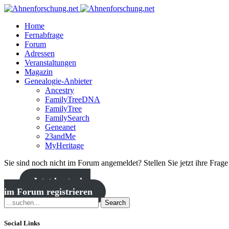
Home
Fernabfrage
Forum
Adressen
Veranstaltungen
Magazin
Genealogie-Anbieter
Ancestry
FamilyTreeDNA
FamilyTree
FamilySearch
Geneanet
23andMe
MyHeritage
Sie sind noch nicht im Forum angemeldet? Stellen Sie jetzt ihre Frag
Jetzt kostenlos
im Forum registrieren
Search
Social Links