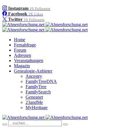
Instagram
10
Followers
Facebook
2K
Likes
Twitter
10
Followers
Home
Fernabfrage
Forum
Adressen
Veranstaltungen
Magazin
Genealogie-Anbieter
Ancestry
FamilyTreeDNA
FamilyTree
FamilySearch
Geneanet
23andMe
MyHeritage