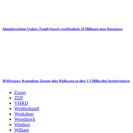
Ahnenforschung-Update: FamilySearch veröffentlicht 18 Millionen neue Datensätze
MyHeritage: Kostenloser Zugang über Halloween zu über 1,5 Milliarden Sterberegistern
Zoom
ZDF
YHRD
Wortherkunft
Workshop
Woodstock
Windsor
William