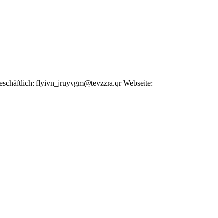
eschäftlich
:
flyivn_jruyvgm@tevzzra.qr
Webseite
: